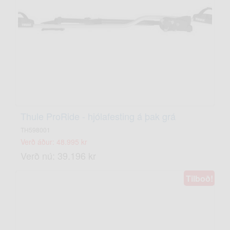
Thule ProRide - hjólafesting á þak grá
TH598001
Verð áður: 48.995 kr
Verð nú: 39.196 kr
Tilboð!