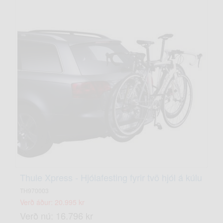
Thule Xpress - Hjólafesting fyrir tvö hjól á kúlu
TH970003
Verð áður: 20.995 kr
Verð nú: 16.796 kr