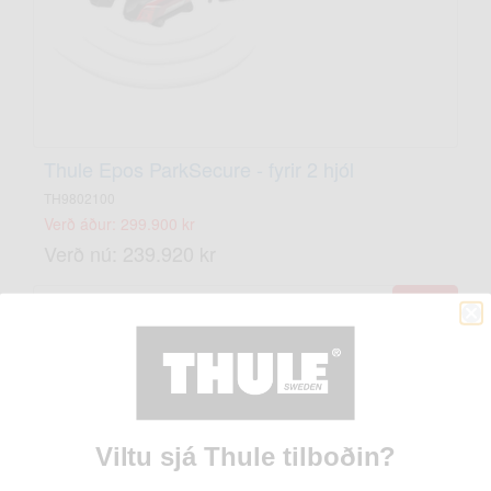
Thule Epos ParkSecure - fyrir 2 hjól
TH9802100
Verð áður: 299.900 kr
Verð nú: 239.920 kr
Tilboð!
Viltu sjá Thule tilboðin?