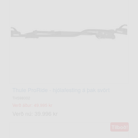
Thule ProRide - hjólafesting á þak svört
TH598002
Verð áður: 49.995 kr
Verð nú: 39.996 kr
Tilboð!