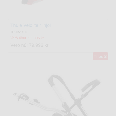
Thule Velolite 1 hjól
TH9051100
Verð áður: 99.995 kr
Verð nú: 79.996 kr
Tilboð!