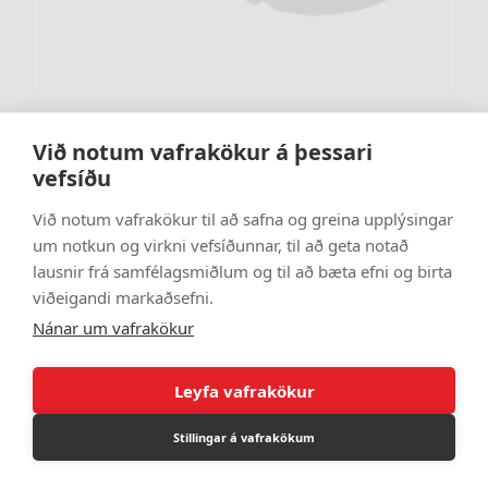
Við notum vafrakökur á þessari
vefsíðu
Force 3 L Svart
TH645700
Við notum vafrakökur til að safna og greina upplýsingar
159.000 kr
um notkun og virkni vefsíðunnar, til að geta notað
lausnir frá samfélagsmiðlum og til að bæta efni og birta
viðeigandi markaðsefni.
Nánar um vafrakökur
Leyfa vafrakökur
Stillingar á vafrakökum