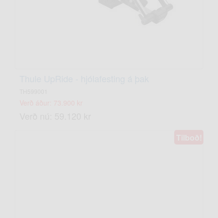
Thule UpRide - hjólafesting á þak
TH599001
Verð áður: 73.900 kr
Verð nú: 59.120 kr
Tilboð!