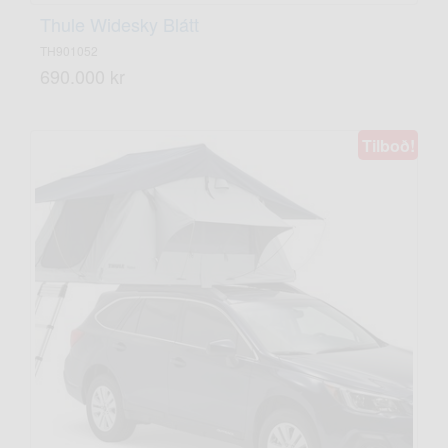
Thule Widesky Blátt
TH901052
690.000 kr
Tilboð!