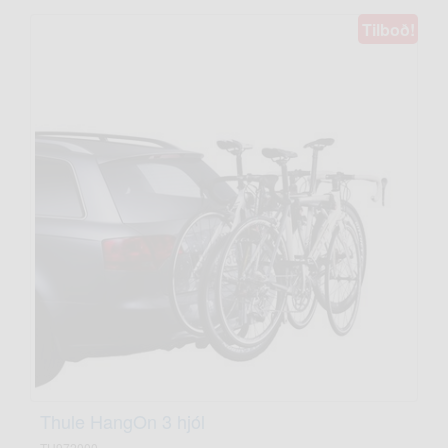
Tilboð!
Thule HangOn 3 hjól
TH972000