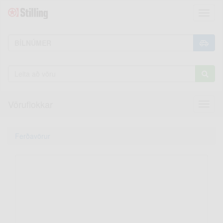
Toggl
naviga
Vöruflokkar
Toggl
naviga
Ferðavörur