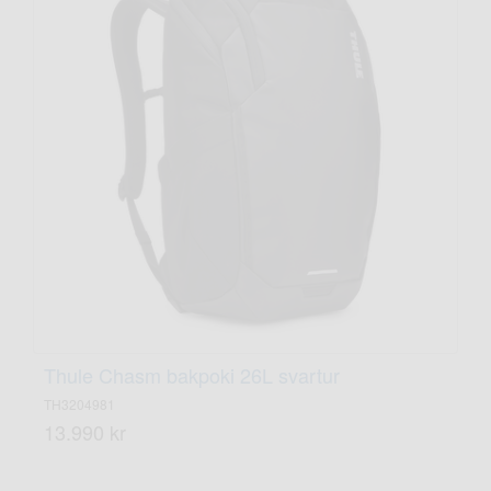
Thule Chasm bakpoki 26L svartur
TH3204981
13.990 kr