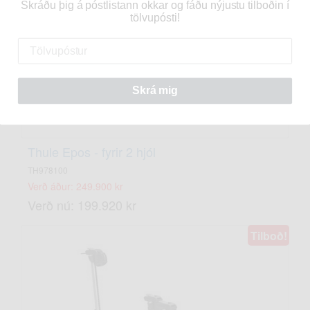
Skráðu þig á póstlistann okkar og fáðu nýjustu tilboðin í
tölvupósti!
Skrá mig
Thule Epos - fyrir 2 hjól
TH978100
Verð áður: 249.900 kr
Verð nú: 199.920 kr
Tilboð!