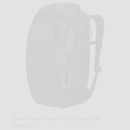
Thule Chasm bakpoki 26L Deep Khaki
TH3205223