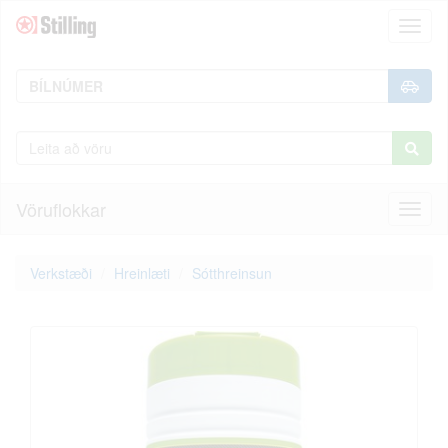
Toggl
naviga
Vöruflokkar
Toggl
naviga
Verkstæði
Hreinlæti
Sótthreinsun