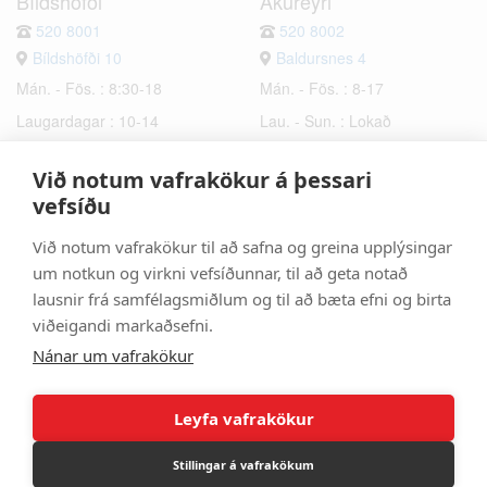
Bíldshöfði
Akureyri
520 8001
520 8002
Bíldshöfði 10
Baldursnes 4
Mán. - Fös. : 8:30-18
Mán. - Fös. : 8-17
Laugardagar : 10-14
Lau. - Sun. : Lokað
Sunnudagar : Lokað
Við notum vafrakökur á þessari
Hafnarfjörður
Selfoss
vefsíðu
520 8003
520 8006
Við notum vafrakökur til að safna og greina upplýsingar
Bæjarhraun 6
Hrísmýri 2a
um notkun og virkni vefsíðunnar, til að geta notað
Mán. - Fös. : 8-17
Mán. - Fös. : 8-17
lausnir frá samfélagsmiðlum og til að bæta efni og birta
Lau. - Sun. : Lokað
Lau. - Sun. : Lokað
viðeigandi markaðsefni.
Nánar um vafrakökur
Leyfa vafrakökur
Stillingar á vafrakökum