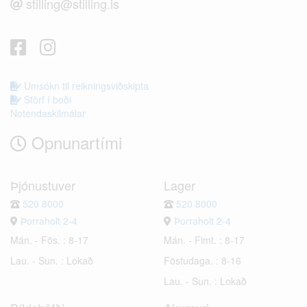
stilling@stilling.is
Umsókn til reikningsviðskipta
Störf í boði
Notendaskilmálar
Opnunartími
Þjónustuver
Lager
520 8000
520 8000
Þorraholt 2-4
Þorraholt 2-4
Mán. - Fös. : 8-17
Mán. - Fimt. : 8-17
Lau. - Sun. : Lokað
Föstudaga. : 8-16
Lau. - Sun. : Lokað