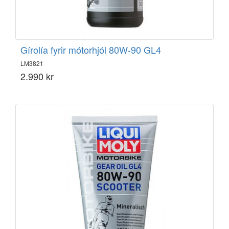
Gírolía fyrir mótorhjól 80W-90 GL4
LM3821
2.990 kr