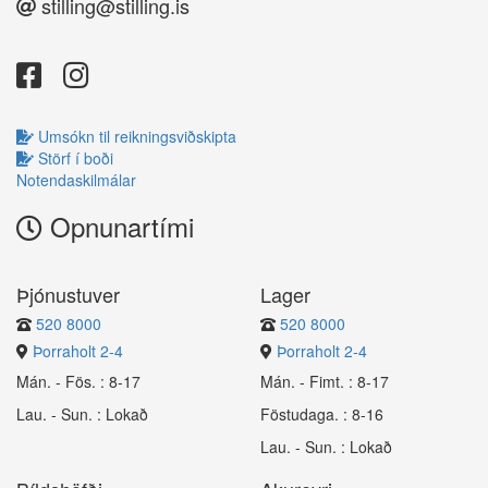
stilling@stilling.is
Umsókn til reikningsviðskipta
Störf í boði
Notendaskilmálar
Opnunartími
Þjónustuver
Lager
520 8000
520 8000
Þorraholt 2-4
Þorraholt 2-4
Mán. - Fös. : 8-17
Mán. - Fimt. : 8-17
Lau. - Sun. : Lokað
Föstudaga. : 8-16
Lau. - Sun. : Lokað