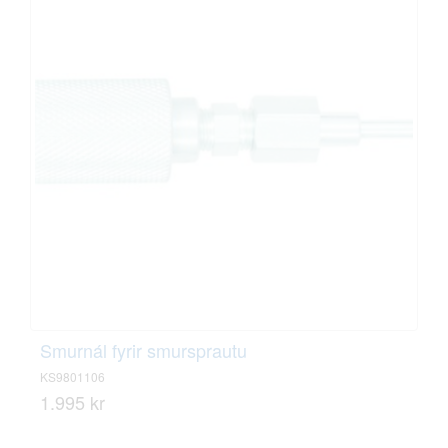
Smurnál fyrir smursprautu
KS9801106
1.995 kr