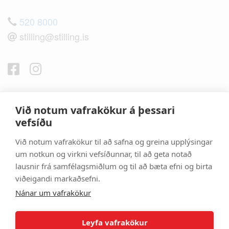
520 8000
stilling@stilling.is
Umsókn til reikningsviðskipta
Störf í boði
Við notum vafrakökur á þessari
Notendaskilmálar
vefsíðu
Opnunartími
Við notum vafrakökur til að safna og greina upplýsingar
um notkun og virkni vefsíðunnar, til að geta notað
lausnir frá samfélagsmiðlum og til að bæta efni og birta
Þjónustuver
Lager
viðeigandi markaðsefni.
520 8000
520 8000
Nánar um vafrakökur
Þorraholt 2-4
Þorraholt 2-4
Mán. - Fös. : 8-17
Mán. - Fimt. : 8-17
Leyfa vafrakökur
Lau. - Sun. : Lokað
Föstudaga. : 8-16