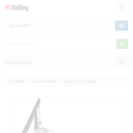
Toggl
naviga
Vöruflokkar
Toggl
naviga
Verkfæri
Smurverkfæri
Sprautur og dælur