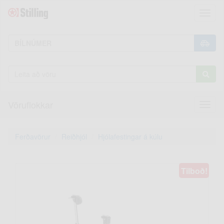
Toggl
naviga
Vöruflokkar
Toggl
naviga
Ferðavörur
Reiðhjól
Hjólafestingar á kúlu
Tilboð!