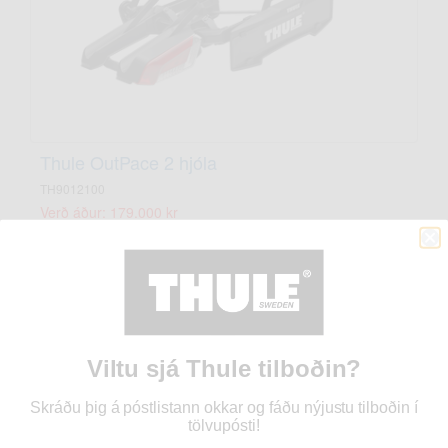
Thule OutPace 2 hjóla
TH9012100
Verð áður: 179.000 kr
Verð nú: 143.200 kr
Tilboð!
Viltu sjá Thule tilboðin?
Skráðu þig á póstlistann okkar og fáðu nýjustu tilboðin í
tölvupósti!