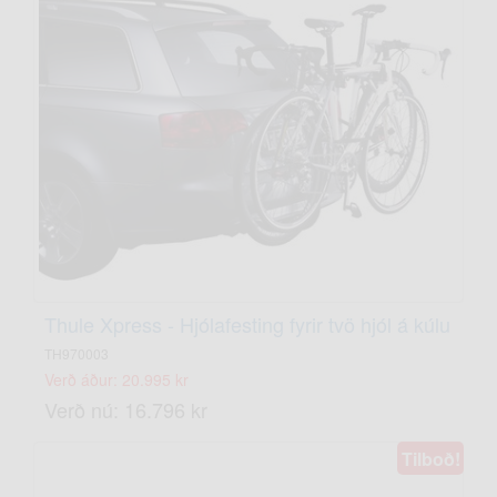
Thule Xpress - Hjólafesting fyrir tvö hjól á kúlu
TH970003
Verð áður: 20.995 kr
Verð nú: 16.796 kr
Tilboð!