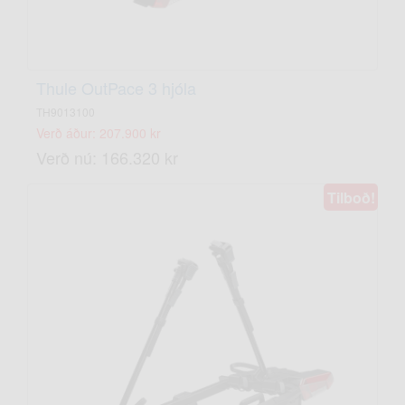
Thule OutPace 3 hjóla
TH9013100
Verð áður: 207.900 kr
Verð nú: 166.320 kr
Tilboð!