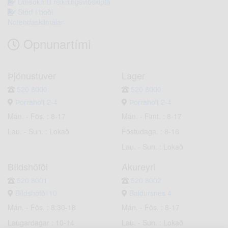
Umsókn til reikningsviðskipta
Störf í boði
Notendaskilmálar
Opnunartími
Þjónustuver
Lager
520 8000
520 8000
Þorraholt 2-4
Þorraholt 2-4
Mán. - Fös. : 8-17
Mán. - Fimt. : 8-17
Lau. - Sun. : Lokað
Föstudaga. : 8-16
Lau. - Sun. : Lokað
Bíldshöfði
Akureyri
520 8001
520 8002
Bíldshöfði 10
Baldursnes 4
Mán. - Fös. : 8:30-18
Mán. - Fös. : 8-17
Laugardagar : 10-14
Lau. - Sun. : Lokað