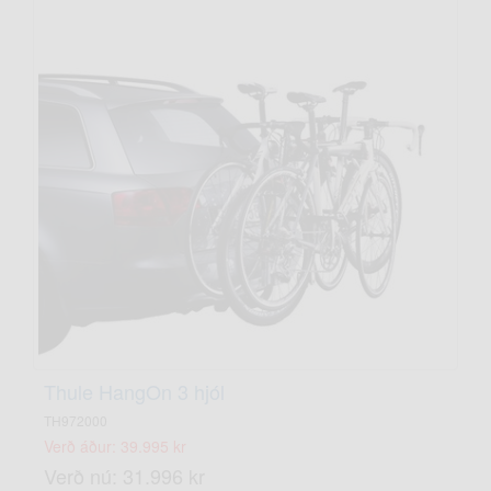
Thule HangOn 3 hjól
TH972000
Verð áður: 39.995 kr
Verð nú: 31.996 kr