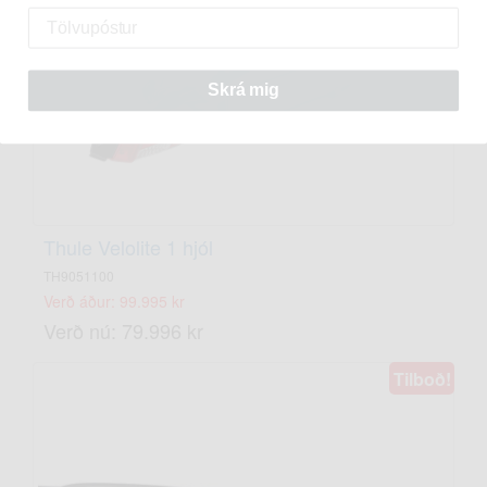
Skrá mig
Thule Velolite 1 hjól
TH9051100
Verð áður: 99.995 kr
Verð nú: 79.996 kr
Tilboð!