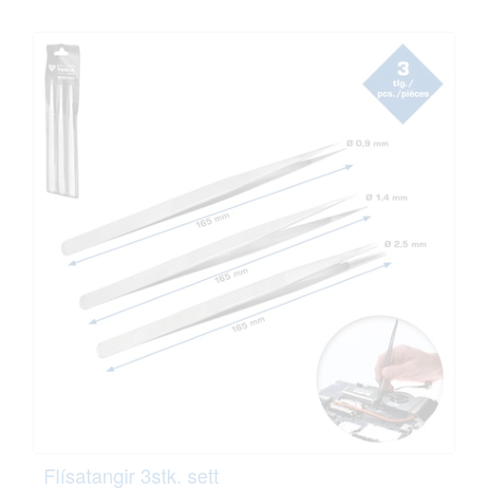
Flísatangir 3stk. sett