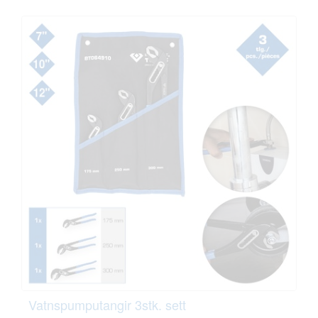
Vatnspumputangir 3stk. sett