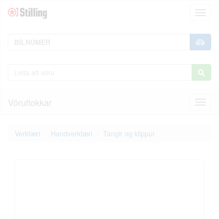
Toggl
naviga
Vöruflokkar
Toggl
naviga
Verkfæri
Handverkfæri
Tangir og klippur