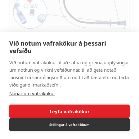
Við notum vafrakökur á þessari
vefsíðu
Klaufakrækja m. LED, segul, sveigjanleg
Við notum vafrakökur til að safna og greina upplýsingar
BT115907
um notkun og virkni vefsíðunnar, til að geta notað
3.790 kr
lausnir frá samfélagsmiðlum og til að bæta efni og birta
viðeigandi markaðsefni.
Nánar um vafrakökur
Leyfa vafrakökur
Stillingar á vafrakökum