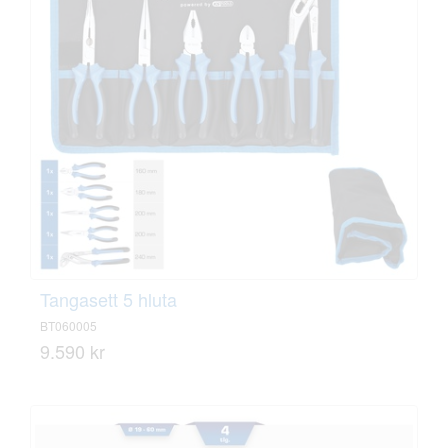
Tangasett 5 hluta
BT060005
9.590 kr