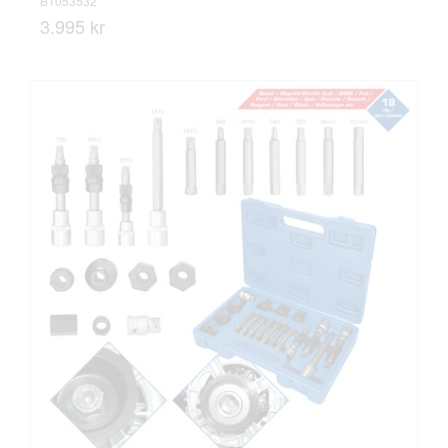
BT053532
3.995 kr