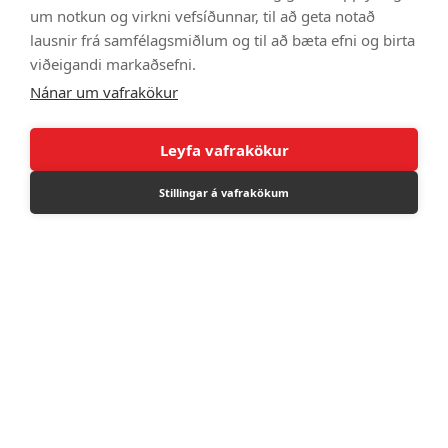
um notkun og virkni vefsíðunnar, til að geta notað
lausnir frá samfélagsmiðlum og til að bæta efni og birta
520 8000
viðeigandi markaðsefni.
stilling@stilling.is
Nánar um vafrakökur
Leyfa vafrakökur
Stillingar á vafrakökum
Umsókn til reikningsviðskipta
Störf í boði
Notendaskilmálar
Opnunartími
Þjónustuver
Lager
520 8000
520 8000
Þorraholt 2-4
Þorraholt 2-4
Mán. - Fös. : 8-17
Mán. - Fimt. : 8-17