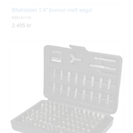
Bitahaldari 1/4" þunnur með segul
KS5141113
2.495 kr