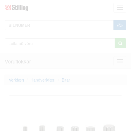
Toggl
naviga
Vöruflokkar
Toggl
naviga
Verkfæri
Handverkfæri
Bitar