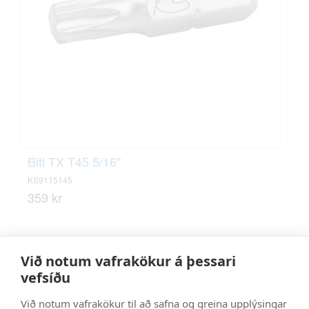
Biti TX T45 5/16"
KS9115145
359 kr
Við notum vafrakökur á þessari
vefsíðu
Hafðu samband
Við notum vafrakökur til að safna og greina upplýsingar