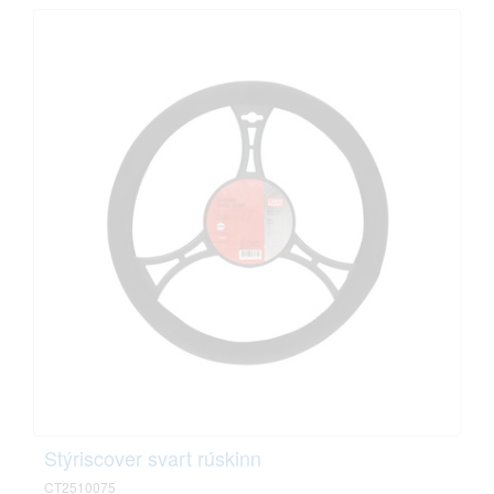
Stýriscover svart rúskinn
CT2510075