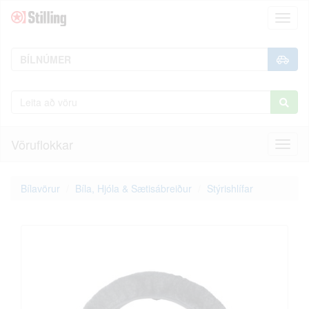
Toggl
naviga
Vöruflokkar
Toggl
naviga
Bílavörur
Bíla, Hjóla & Sætisábreiður
Stýrishlífar