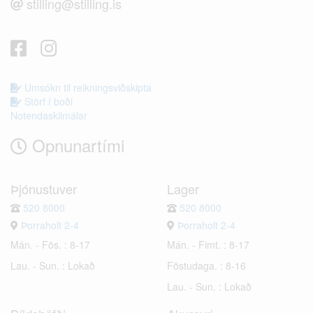
stilling@stilling.is
Umsókn til reikningsviðskipta
Störf í boði
Notendaskilmálar
Opnunartími
Þjónustuver
Lager
520 8000
520 8000
Þorraholt 2-4
Þorraholt 2-4
Mán. - Fös. : 8-17
Mán. - Fimt. : 8-17
Lau. - Sun. : Lokað
Föstudaga. : 8-16
Lau. - Sun. : Lokað