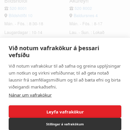
Bíldshöfði
Akureyri
520 8001
520 8002
Bíldshöfði 10
Baldursnes 4
Mán. - Fös. : 8:30-18
Mán. - Fös. : 8-17
Laugardagar : 10-14
Lau. - Sun. : Lokað
Sunnudagar : Lokað
Við notum vafrakökur á þessari
Hafnarfjörður
Selfoss
vefsíðu
520 8003
520 8006
Við notum vafrakökur til að safna og greina upplýsingar
Bæjarhraun 6
Hrísmýri 2a
um notkun og virkni vefsíðunnar, til að geta notað
Mán. - Fös. : 8-17
Mán. - Fös. : 8-17
lausnir frá samfélagsmiðlum og til að bæta efni og birta
Lau. - Sun. : Lokað
Lau. - Sun. : Lokað
viðeigandi markaðsefni.
Nánar um vafrakökur
Leyfa vafrakökur
Stillingar á vafrakökum