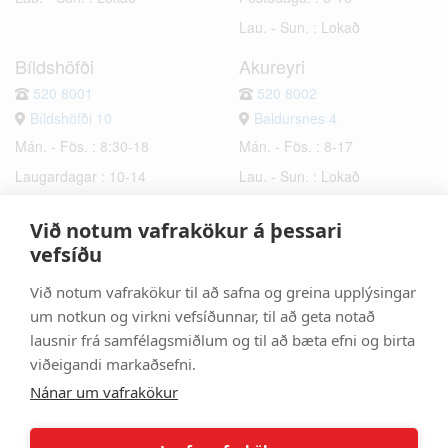
Lau. - Sun. : Lokað
Bíldshöfði
Akureyri
520 8001
520 8002
Bíldshöfði 10
Baldursnes 4
Mán. - Fös. : 8:30-18
Mán. - Fös. : 8-17
Laugardagar : 10-14
Lau. - Sun. : Lokað
Sunnudagar : Lokað
Við notum vafrakökur á þessari
Hafnarfjörður
Selfoss
vefsíðu
520 8003
520 8006
Við notum vafrakökur til að safna og greina upplýsingar
Bæjarhraun 6
Hrísmýri 2a
um notkun og virkni vefsíðunnar, til að geta notað
Mán. - Fös. : 8-17
Mán. - Fös. : 8-17
lausnir frá samfélagsmiðlum og til að bæta efni og birta
Lau. - Sun. : Lokað
Lau. - Sun. : Lokað
viðeigandi markaðsefni.
Nánar um vafrakökur