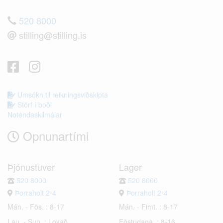
520 8000
stilling@stilling.is
Umsókn til reikningsviðskipta
Störf í boði
Notendaskilmálar
Opnunartími
Þjónustuver
Lager
520 8000
520 8000
Þorraholt 2-4
Þorraholt 2-4
Mán. - Fös. : 8-17
Mán. - Fimt. : 8-17
Lau. - Sun. : Lokað
Föstudaga. : 8-16