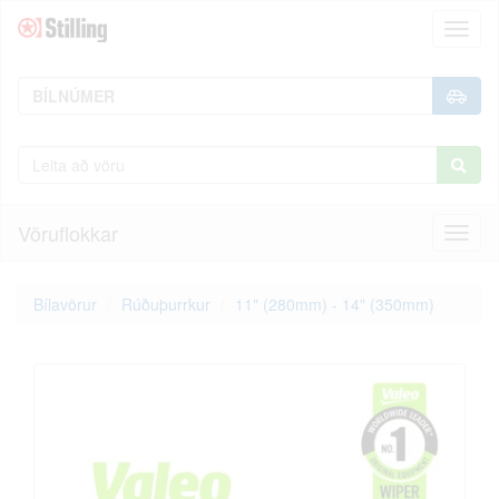
Toggl
naviga
Vöruflokkar
Toggl
naviga
Bílavörur
Rúðuþurrkur
11" (280mm) - 14" (350mm)