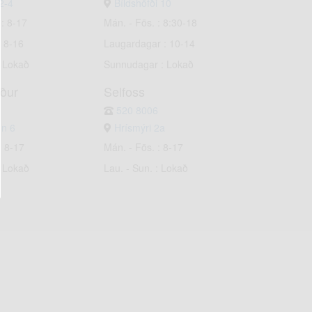
2-4
Bíldshöfði 10
 : 8-17
Mán. - Fös. : 8:30-18
: 8-16
Laugardagar : 10-14
: Lokað
Sunnudagar : Lokað
rður
Selfoss
520 8006
un 6
Hrísmýri 2a
: 8-17
Mán. - Fös. : 8-17
: Lokað
Lau. - Sun. : Lokað