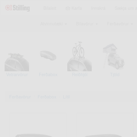
Bílaleit
Karfa
Innskrá
Sækja um 
Atvinnutæki
Bílavörur
Ferðavörur
Vetrarvörur
Ferðabox
Reiðhjól
Tjöld
Ferðavörur
Ferðabox
Lítil