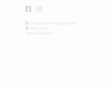
Umsókn til reikningsviðskipta
Störf í boði
Notendaskilmálar