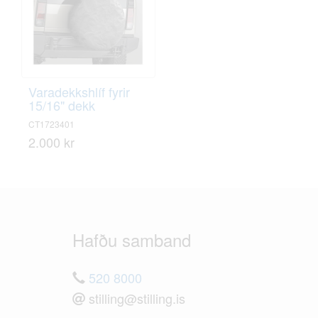
Varadekkshlíf fyrir
15/16" dekk
CT1723401
2.000 kr
Hafðu samband
520 8000
stilling@stilling.is