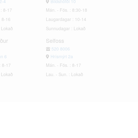
2-4
Bíldshöfði 10
 : 8-17
Mán. - Fös. : 8:30-18
: 8-16
Laugardagar : 10-14
: Lokað
Sunnudagar : Lokað
rður
Selfoss
520 8006
un 6
Hrísmýri 2a
: 8-17
Mán. - Fös. : 8-17
: Lokað
Lau. - Sun. : Lokað