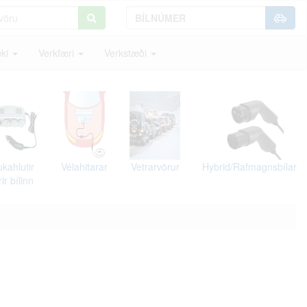
ki
Verkfæri
Verkstæði
kahlutir
Vélahitarar
Vetrarvörur
Hybrid/Rafmagnsbílar
rir bílinn