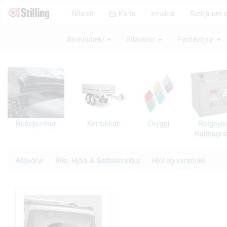
Bílaleit
Karfa
Innskrá
Sækja um 
Atvinnutæki
Bílavörur
Ferðavörur
Rúðuþurrkur
Kerruhlutir
Öryggi
Rafgeym
Rafmagns
Bílavörur
Bíla, Hjóla & Sætisábreiður
Hjól og varadekk