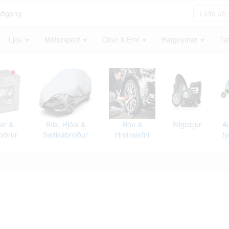
aðgang
Ljós
Mótorsport
Olíur & Efni
Rafgeymar
Tæ
ar &
Bíla, Hjóla &
Bón &
Bílgræjur
Au
vörur
Sætisábreiður
Hreinsiefni
fy