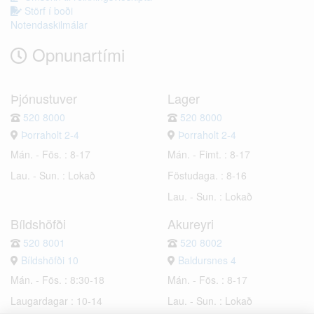
Störf í boði
Notendaskilmálar
Opnunartími
Þjónustuver
Lager
520 8000
520 8000
Þorraholt 2-4
Þorraholt 2-4
Mán. - Fös. : 8-17
Mán. - Fimt. : 8-17
Lau. - Sun. : Lokað
Föstudaga. : 8-16
Lau. - Sun. : Lokað
Bíldshöfði
Akureyri
520 8001
520 8002
Bíldshöfði 10
Baldursnes 4
Mán. - Fös. : 8:30-18
Mán. - Fös. : 8-17
Laugardagar : 10-14
Lau. - Sun. : Lokað