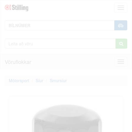
Toggl
naviga
Vöruflokkar
Toggl
naviga
Mótorsport
Síur
Smursíur