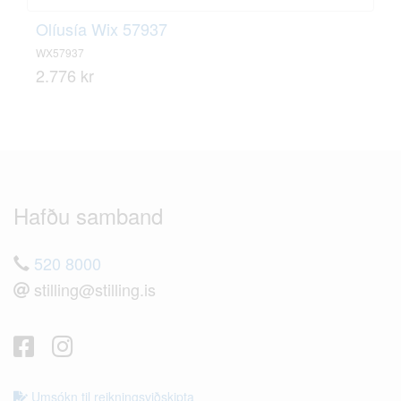
Olíusía Wix 57937
WX57937
2.776 kr
Hafðu samband
520 8000
stilling@stilling.is
Umsókn til reikningsviðskipta