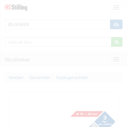
Toggl
naviga
Vöruflokkar
Toggl
naviga
Verkfæri
Sérverkfæri
Kúplingarverkfæri