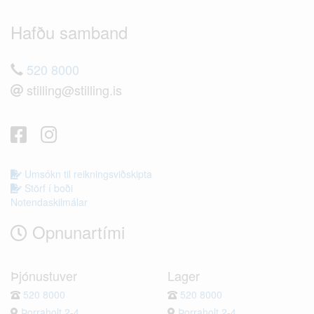
Hafðu samband
520 8000
stilling@stilling.is
Umsókn til reikningsviðskipta
Störf í boði
Notendaskilmálar
Opnunartími
Þjónustuver
Lager
520 8000
520 8000
Þorraholt 2-4
Þorraholt 2-4