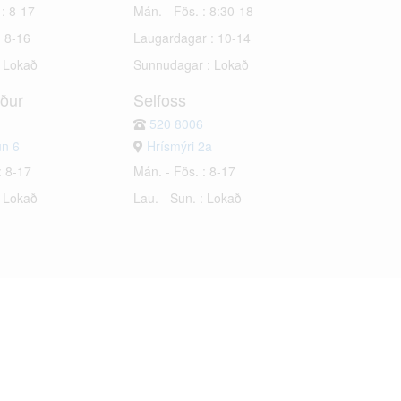
 : 8-17
Mán. - Fös. : 8:30-18
: 8-16
Laugardagar : 10-14
: Lokað
Sunnudagar : Lokað
rður
Selfoss
520 8006
un 6
Hrísmýri 2a
: 8-17
Mán. - Fös. : 8-17
: Lokað
Lau. - Sun. : Lokað