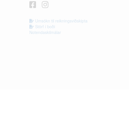
Umsókn til reikningsviðskipta
Störf í boði
Notendaskilmálar