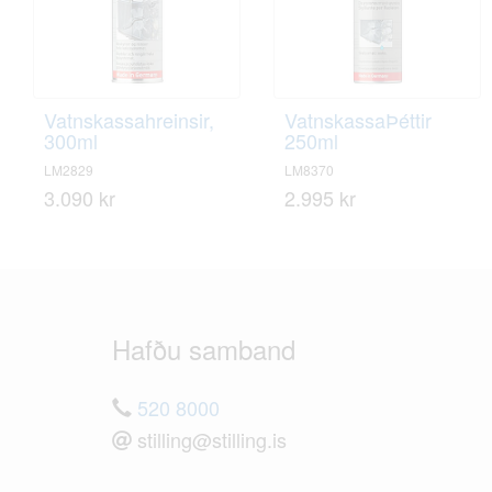
Vatnskassahreinsir,
VatnskassaÞéttir
300ml
250ml
LM2829
LM8370
3.090 kr
2.995 kr
Hafðu samband
520 8000
stilling@stilling.is