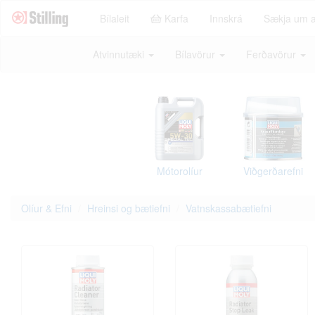
Bílaleit
Karfa
Innskrá
Sækja um 
Atvinnutæki
Bílavörur
Ferðavörur
Mótorolíur
Viðgerðarefni
Olíur & Efni
Hreinsi og bætiefni
Vatnskassabætiefni