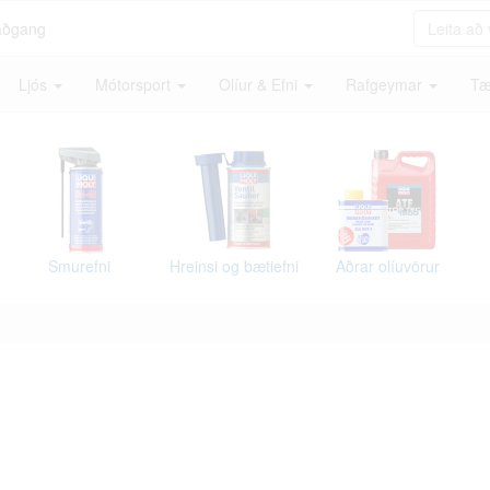
aðgang
Ljós
Mótorsport
Olíur & Efni
Rafgeymar
Tæ
Smurefni
Hreinsi og bætiefni
Aðrar olíuvörur