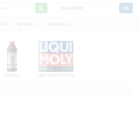
ki
Verkfæri
Verkstæði
Gírolíur
Liqui Moly Pro-Line