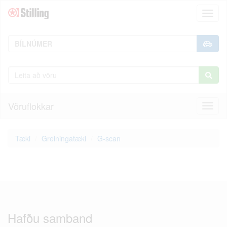
Toggl
naviga
Vöruflokkar
Toggl
naviga
Tæki
Greiningatæki
G-scan
Hafðu samband