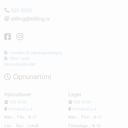
520 8000
stilling@stilling.is
Umsókn til reikningsviðskipta
Störf í boði
Notendaskilmálar
Opnunartími
Þjónustuver
Lager
520 8000
520 8000
Þorraholt 2-4
Þorraholt 2-4
Mán. - Fös. : 8-17
Mán. - Fimt. : 8-17
Lau. - Sun. : Lokað
Föstudaga. : 8-16