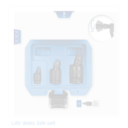
Liðir átaks 3stk sett