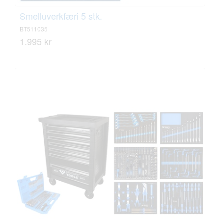
Smelluverkfæri 5 stk.
BT511035
1.995 kr