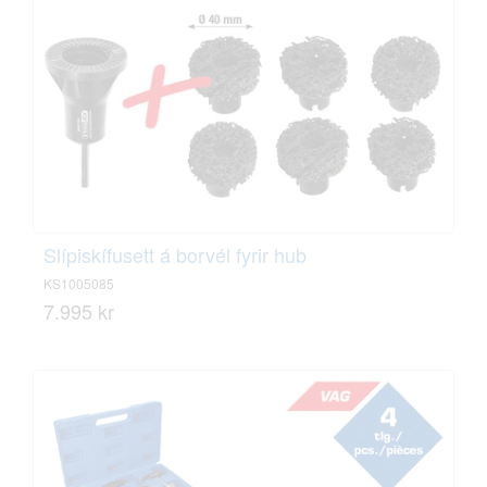
Slípiskífusett á borvél fyrir hub
KS1005085
7.995 kr