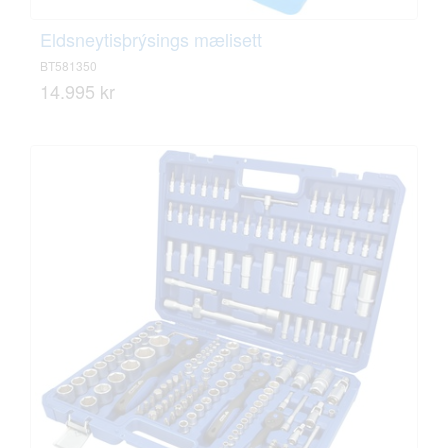
Eldsneytisþrýsings mælisett
BT581350
14.995 kr