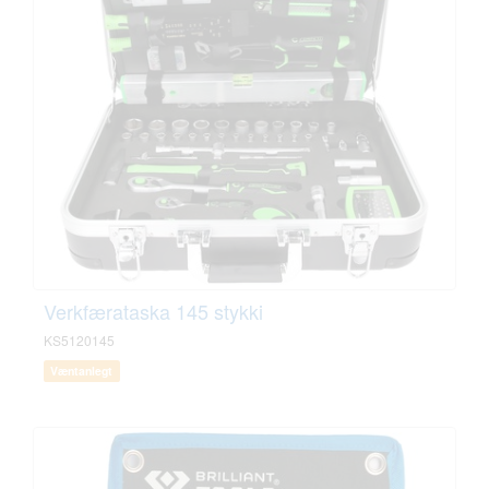
Verkfærataska 145 stykki
KS5120145
Væntanlegt