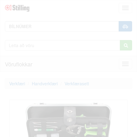
Toggl
naviga
Vöruflokkar
Toggl
naviga
Verkfæri
Handverkfæri
Verkfærasett