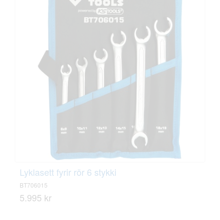
Lyklasett fyrir rör 6 stykki
BT706015
5.995 kr