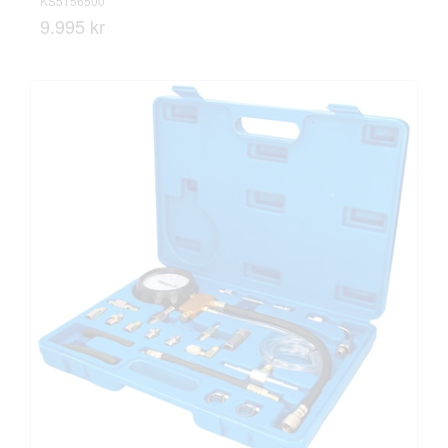
KS5156500
9.995 kr