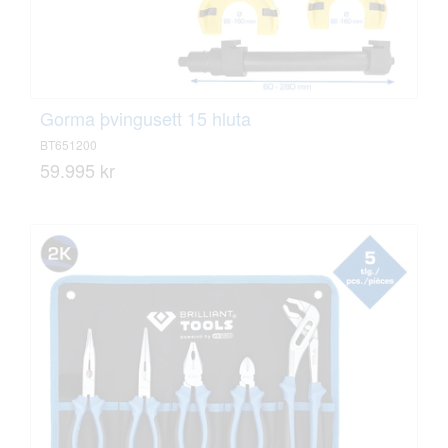
Gorma þvingusett 15 hluta
BT651200
59.995 kr