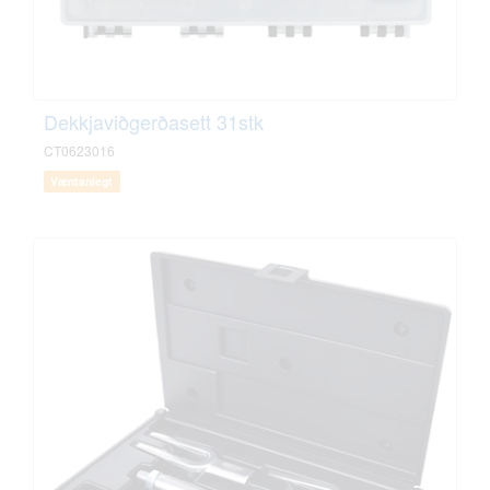
Dekkjaviðgerðasett 31stk
CT0623016
Væntanlegt