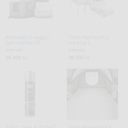
Approach 2 veggur
Thule Approach 2
fyrir markísu M
markísa L
TH901029
TH901028
98.900 kr
98.900 kr
Fabric Care & Protect
Tepui Rakamotta S