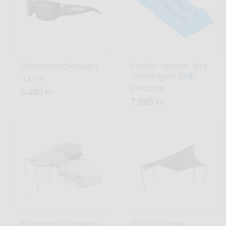
Sólmyrkvagleraugu
Hæðar rampar fyrir
ferðavagna 2stk
ECLIPSE
CT6621150
3.490 kr
7.995 kr
Approach 2 markísa
Thule Starset