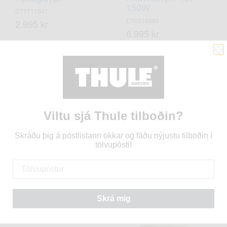
150W
CT1711941
CT0510084
2.995 kr
6.995 kr
Viltu sjá Thule tilboðin?
Skráðu þig á póstlistann okkar og fáðu nýjustu tilboðin í
tölvupósti!
Approach/Outset
Approach markísa L
Yfirdýna M
TH901035
TH901890
98.900 kr
64.900 kr
Skrá mig