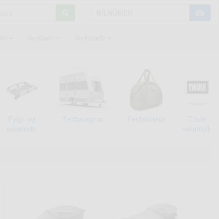
ki
Verkfæri
Verkstæði
Fylgi- og
Ferðavagnar
Ferðatöskur
Thule
aukahlutir
varahlutir