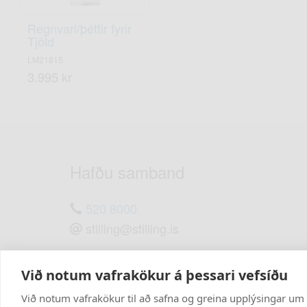
Regnvari/þéttir fyrir
Tjöld
LM21815
3.995 kr
Hafðu samband
520 8000
stilling@stilling.is
Við notum vafrakökur á þessari vefsíðu
Við notum vafrakökur til að safna og greina upplýsingar um