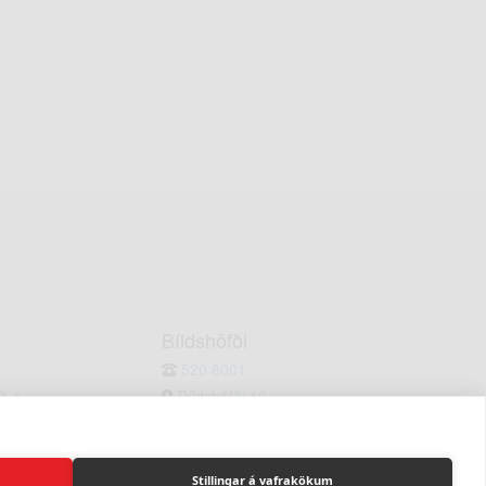
Bíldshöfði
520 8001
2-4
Bíldshöfði 10
 : 8-17
Mán. - Fös. : 8:30-18
: 8-16
Laugardagar : 10-14
Stillingar á vafrakökum