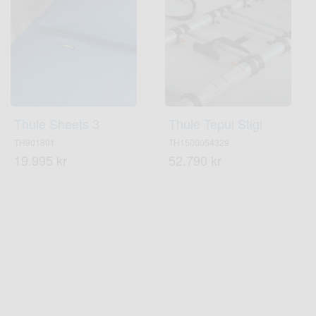
Thule Sheets 3
Thule Tepui Stigi
TH901801
TH1500054329
19.995 kr
52.790 kr