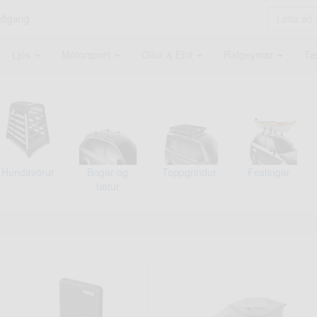
aðgang
Ljós
Mótorsport
Olíur & Efni
Rafgeymar
Tæ
Hundavörur
Bogar og
Toppgrindur
Festingar
fætur