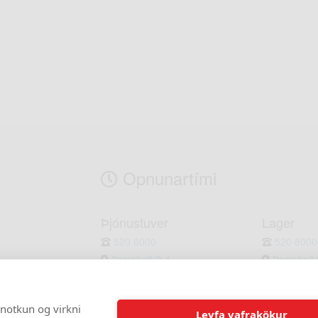
Opnunartími
Þjónustuver
Lager
520 8000
520 8000
Þorraholt 2-4
Þorraholt 
Mán. - Fös. : 8-17
Mán. - Fimt.
Lau. - Sun. : Lokað
Föstudaga. 
 notkun og virkni
Leyfa vafrakökur