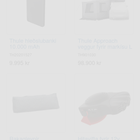
Thule hleðslubanki
Thule Approach
10.000 mAh
veggur fyrir markísu L
TH20201527
TH901030
9.995 kr
98.900 kr
Rakagleypir
Hitavifta fyrir 12v