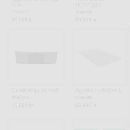
S/M
skjólveggur
TH901027
TH901839
98.900 kr
89.000 kr
Outset skipulagshólf
Approach yfirdýna L
TH901894
TH901893
19.900 kr
69.900 kr