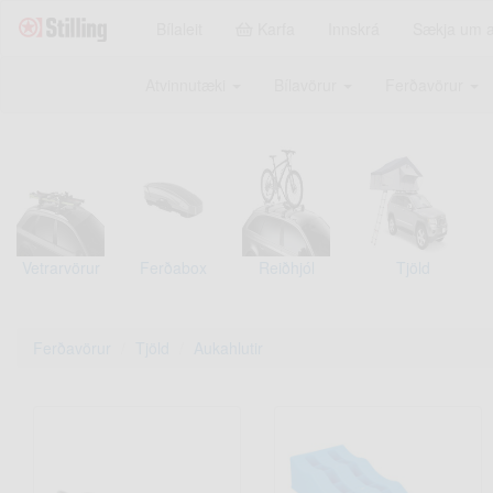
Bílaleit
Karfa
Innskrá
Sækja um 
Atvinnutæki
Bílavörur
Ferðavörur
Vetrarvörur
Ferðabox
Reiðhjól
Tjöld
Ferðavörur
Tjöld
Aukahlutir