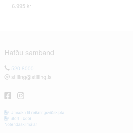
6.995 kr
Hafðu samband
520 8000
stilling@stilling.is
Umsókn til reikningsviðskipta
Störf í boði
Notendaskilmálar