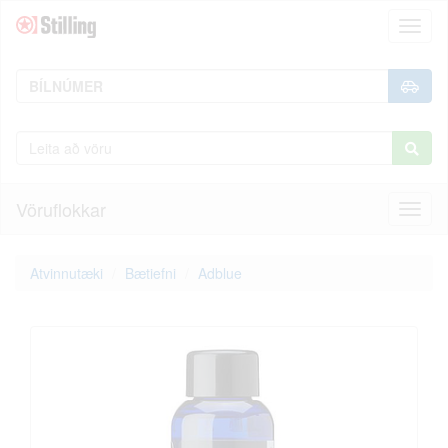
Toggl
naviga
Vöruflokkar
Toggl
naviga
Atvinnutæki
Bætiefni
Adblue