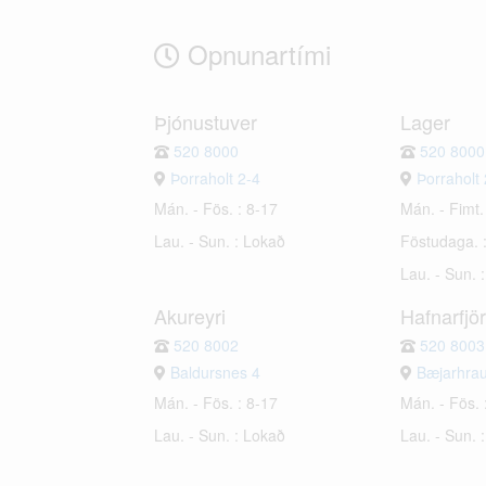
Opnunartími
Þjónustuver
Lager
520 8000
520 8000
Þorraholt 2-4
Þorraholt 
Mán. - Fös. : 8-17
Mán. - Fimt.
Lau. - Sun. : Lokað
Föstudaga. 
Lau. - Sun. 
Akureyri
Hafnarfjö
520 8002
520 8003
Baldursnes 4
Bæjarhra
Mán. - Fös. : 8-17
Mán. - Fös. 
Lau. - Sun. : Lokað
Lau. - Sun. 