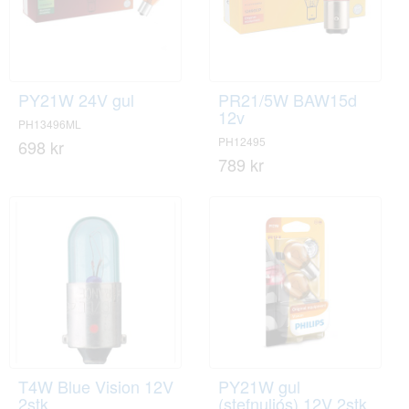
PY21W 24V gul
PR21/5W BAW15d
12v
PH13496ML
PH12495
698 kr
789 kr
T4W Blue Vision 12V
PY21W gul
2stk
(stefnuljós) 12V 2stk