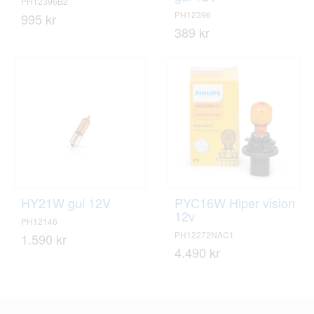
PH12396B2
PH12396
995 kr
389 kr
HY21W gul 12V
PYC16W Hiper vision
12v
PH12146
PH12272NAC1
1.590 kr
4.490 kr