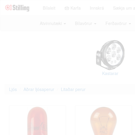
Bílaleit
Karfa
Innskrá
Sækja um 
Atvinnutæki
Bílavörur
Ferðavörur
Kastarar
Ljós
Aðrar ljósaperur
Litaðar perur