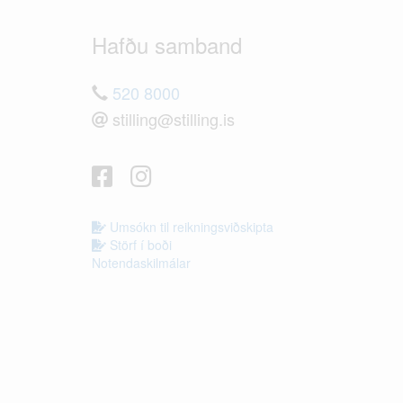
Hafðu samband
520 8000
stilling@stilling.is
Umsókn til reikningsviðskipta
Störf í boði
Notendaskilmálar