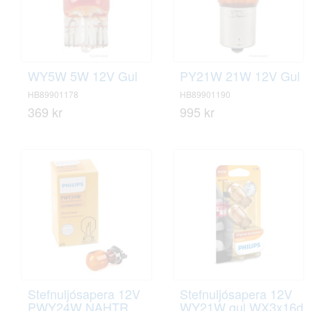
WY5W 5W 12V Gul
PY21W 21W 12V Gul
HB89901178
HB89901190
369 kr
995 kr
Stefnuljósapera 12V
Stefnuljósapera 12V
PWY24W NAHTR
WY21W gul WX3x16d