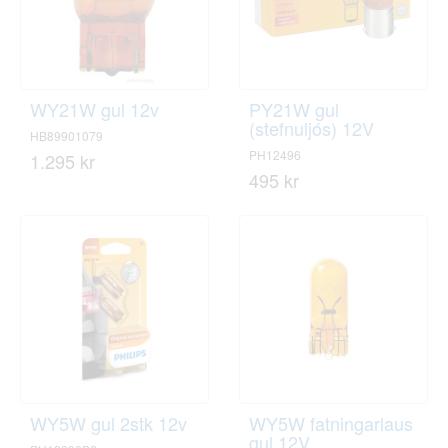
WY21W gul 12v
PY21W gul
(stefnuljós) 12V
HB89901079
PH12496
1.295 kr
495 kr
WY5W gul 2stk 12v
WY5W fatningarlaus
gul 12V