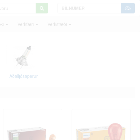
ki
Verkfæri
Verkstæði
Aðalljósaperur