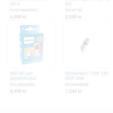
(Gul)
2st
PH12174NAHTRC1
PH12071B2
4.995 kr
2.095 kr
W21W Led
Whitevision T4W 12V
appelsínugul
65W 2stk
PH11065AU60X2
PH12929NBVB2
8.495 kr
1.249 kr