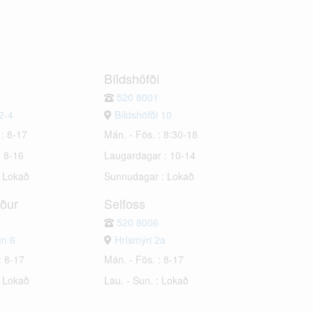
Bíldshöfði
520 8001
2-4
Bíldshöfði 10
 : 8-17
Mán. - Fös. : 8:30-18
: 8-16
Laugardagar : 10-14
: Lokað
Sunnudagar : Lokað
rður
Selfoss
520 8006
un 6
Hrísmýri 2a
: 8-17
Mán. - Fös. : 8-17
: Lokað
Lau. - Sun. : Lokað