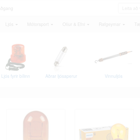
aðgang
Ljós
Mótorsport
Olíur & Efni
Rafgeymar
Tæ
Ljós fyrir bílinn
Aðrar ljósaperur
Vinnuljós