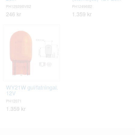
PH12929BVB2
PH12496B2
246 kr
1.359 kr
WY21W gul/fatningal.
12V
PH12071
1.359 kr