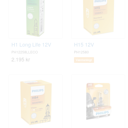
H1 Long Life 12V
H15 12V
PH12258LLECO
PH12580
2.195 kr
Væntanlegt