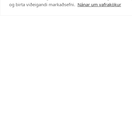
og birta viðeigandi markaðsefni.
Nánar um vafrakökur
12V H8 35W WV Ultra
12V H8 35W
PH12360WVUB1
PH12360B1
8.995 kr
4.395 kr