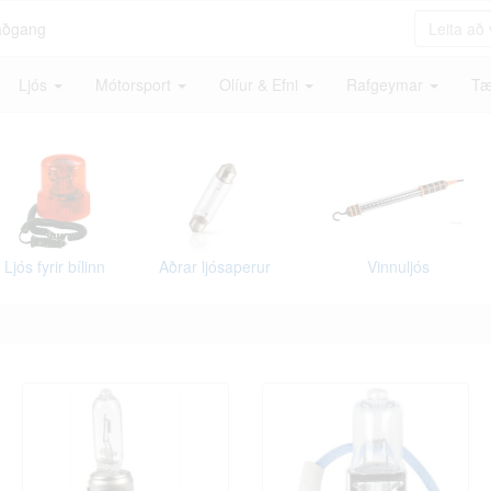
aðgang
Ljós
Mótorsport
Olíur & Efni
Rafgeymar
Tæ
Ljós fyrir bílinn
Aðrar ljósaperur
Vinnuljós