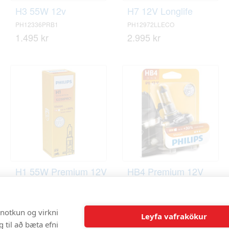
H3 55W 12v
H7 12V Longlife
PH12336PRB1
PH12972LLECO
1.495 kr
2.995 kr
H1 55W Premium 12V
HB4 Premium 12V
PH12258PR
PH9006PRB1
1.290 kr
3.395 kr
 notkun og virkni
Leyfa vafrakökur
 til að bæta efni