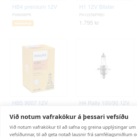
HB4 premium 12V
H1 12V Blister
PH9006PR
PH12258PRB1
1.795 kr
Væntanlegt
HB5 9007 12V
H4 Rally 100/90 12V
PH9007
PH12569B1
Við notum vafrakökur á þessari vefsíðu
4.795 kr
2.954 kr
Við notum vafrakökur til að safna og greina upplýsingar um
vefsíðunnar, til að geta notað lausnir frá samfélagsmiðlum og