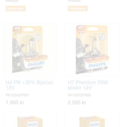
PH9004
PH9008
Væntanlegt
Væntanlegt
H4 PR +30% Bjartari
H7 Premium 55W
12V
blister 12V
PH12342PRB1
PH12972PRB1
1.995 kr
2.295 kr