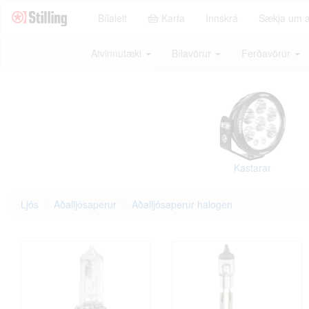
Bílaleit
Karfa
Innskrá
Sækja um 
Atvinnutæki
Bílavörur
Ferðavörur
Kastarar
Ljós
Aðalljósaperur
Aðalljósaperur halogen