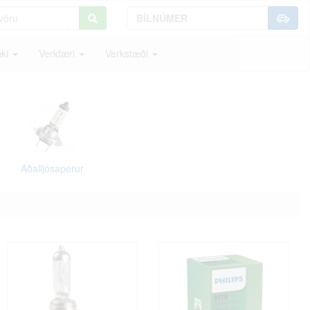
ki
Verkfæri
Verkstæði
Aðalljósaperur