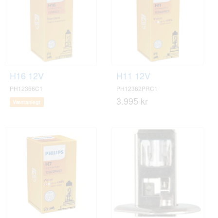
H16 12V
H11 12V
PH12366C1
PH12362PRC1
3.995 kr
Væntanlegt