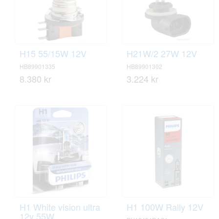
H15 55/15W 12V
H21W/2 27W 12V
HB89901335
HB89901302
8.380 kr
3.224 kr
H1 White vision ultra
H1 100W Rally 12V
12v 55W