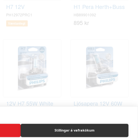
H7 12V
H1 Pera Herth+Buss
PH12972PRC1
HB89901092
895 kr
Væntanlegt
12V H7 55W White
Ljósapera 12V 60W
vision +60%
HB3 WhiteVision Ultra
PH12972WVUB1
PH9005WVUB1
5.595 kr
6.595 kr
Stillingar á vafrakökum