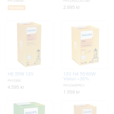
PH12580B1
PH12342LLECOB1
2.895 kr
Væntanlegt
H8 35W 12V
12V H4 55/60W
Vision +30%
PH12360
PH12342PRC1
4.595 kr
1.559 kr