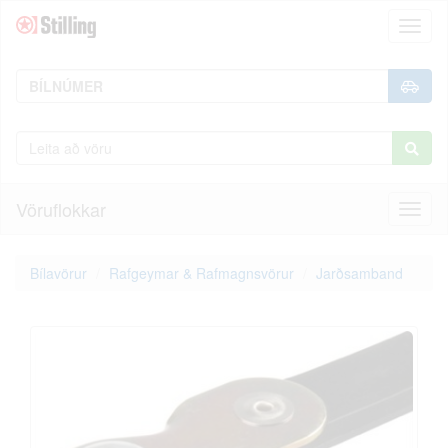
Toggl
naviga
Vöruflokkar
Toggl
naviga
Bílavörur
Rafgeymar & Rafmagnsvörur
Jarðsamband