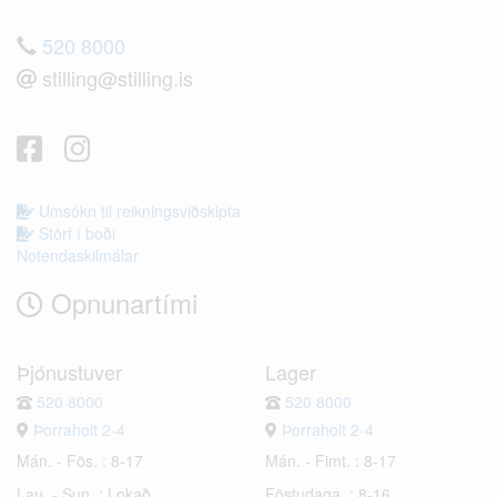
520 8000
stilling@stilling.is
Umsókn til reikningsviðskipta
Störf í boði
Notendaskilmálar
Opnunartími
Þjónustuver
Lager
520 8000
520 8000
Þorraholt 2-4
Þorraholt 2-4
Mán. - Fös. : 8-17
Mán. - Fimt. : 8-17
Lau. - Sun. : Lokað
Föstudaga. : 8-16