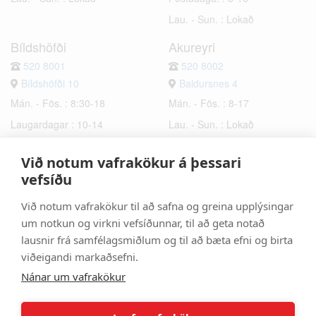
Lau. - Sun. : Lokað
Bíldshöfði
Akureyri
520 8001
520 8002
Bíldshöfði 10
Baldursnes 4
Mán. - Fös. : 8:30-18
Mán. - Fös. : 8-17
Laugardagar : 10-14
Lau. - Sun. : Lokað
Sunnudagar : Lokað
Við notum vafrakökur á þessari
Hafnarfjörður
Selfoss
vefsíðu
520 8003
520 8006
Við notum vafrakökur til að safna og greina upplýsingar
Bæjarhraun 6
Hrísmýri 2a
um notkun og virkni vefsíðunnar, til að geta notað
Mán. - Fös. : 8-17
Mán. - Fös. : 8-17
lausnir frá samfélagsmiðlum og til að bæta efni og birta
Lau. - Sun. : Lokað
Lau. - Sun. : Lokað
viðeigandi markaðsefni.
Nánar um vafrakökur