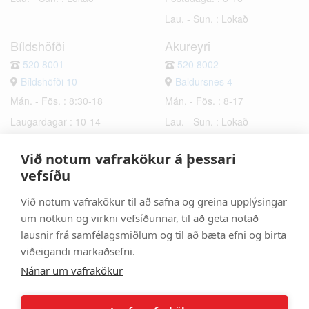
Lau. - Sun. : Lokað
Bíldshöfði
Akureyri
520 8001
520 8002
Bíldshöfði 10
Baldursnes 4
Mán. - Fös. : 8:30-18
Mán. - Fös. : 8-17
Laugardagar : 10-14
Lau. - Sun. : Lokað
Sunnudagar : Lokað
Við notum vafrakökur á þessari
Hafnarfjörður
Selfoss
vefsíðu
520 8003
520 8006
Við notum vafrakökur til að safna og greina upplýsingar
Bæjarhraun 6
Hrísmýri 2a
um notkun og virkni vefsíðunnar, til að geta notað
Mán. - Fös. : 8-17
Mán. - Fös. : 8-17
lausnir frá samfélagsmiðlum og til að bæta efni og birta
Lau. - Sun. : Lokað
Lau. - Sun. : Lokað
viðeigandi markaðsefni.
Nánar um vafrakökur