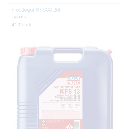
Frostlögur KFS33 20l
LM21132
41.075 kr