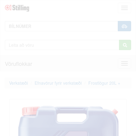
Toggl
naviga
Vöruflokkar
Toggl
naviga
Verkstæði
Efnavörur fyrir verkstæði
Frostlögur 20L +