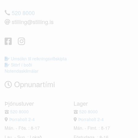
520 8000
stilling@stilling.is
Umsókn til reikningsviðskipta
Störf í boði
Notendaskilmálar
Opnunartími
Þjónustuver
Lager
520 8000
520 8000
Þorraholt 2-4
Þorraholt 2-4
Mán. - Fös. : 8-17
Mán. - Fimt. : 8-17
Lau. - Sun. : Lokað
Föstudaga. : 8-16