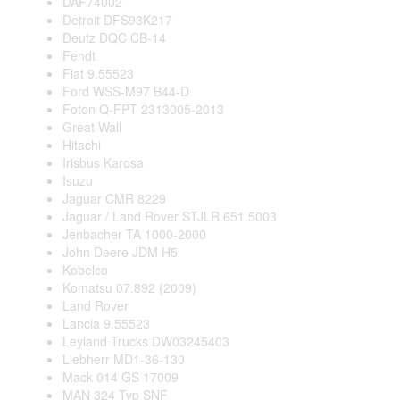
DAF74002
Detroit DFS93K217
Deutz DQC CB-14
Fendt
Fiat 9.55523
Ford WSS-M97 B44-D
Foton Q-FPT 2313005-2013
Great Wall
Hitachi
Irisbus Karosa
Isuzu
Jaguar CMR 8229
Jaguar / Land Rover STJLR.651.5003
Jenbacher TA 1000-2000
John Deere JDM H5
Kobelco
Komatsu 07.892 (2009)
Land Rover
Lancia 9.55523
Leyland Trucks DW03245403
Liebherr MD1-36-130
Mack 014 GS 17009
MAN 324 Typ SNF