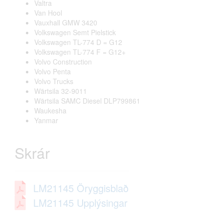
Valtra
Van Hool
Vauxhall GMW 3420
Volkswagen Semt Pielstick
Volkswagen TL-774 D = G12
Volkswagen TL-774 F = G12+
Volvo Construction
Volvo Penta
Volvo Trucks
Wärtsila 32-9011
Wärtsila SAMC Diesel DLP799861
Waukesha
Yanmar
Skrár
LM21145 Öryggisblað
LM21145 Upplýsingar