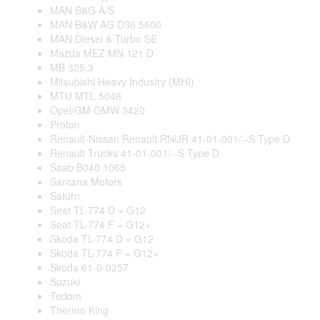
MAN B&G A/S
MAN B&W AG D36 5600
MAN Diesel & Turbo SE
Mazda MEZ MN 121 D
MB 325.3
Mitsubishi Heavy Industry (MHI)
MTU MTL 5048
Opel/GM GMW 3420
Proton
Renault-Nissan Renault RNUR 41-01-001/--S Type D
Renault Trucks 41-01-001/--S Type D
Saab B040 1065
Santana Motors
Saturn
Seat TL-774 D = G12
Seat TL-774 F = G12+
Skoda TL-774 D = G12
Skoda TL-774 F = G12+
Skoda 61-0-0257
Suzuki
Tedom
Thermo King