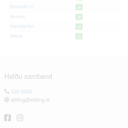
Bíldshöfði 10
Já
Akureyri
Já
Hafnarfjörður
Já
Selfoss
Já
Hafðu samband
520 8000
stilling@stilling.is