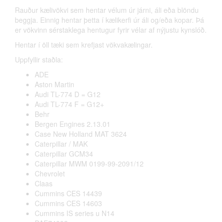
Rauður kælivökvi sem hentar vélum úr járni, áli eða blöndu
beggja. Einnig hentar þetta í kælikerfi úr áli og/eða kopar. Þá
er vökvinn sérstaklega hentugur fyrir vélar af nýjustu kynslóð.
Hentar í öll tæki sem krefjast vökvakælingar.
Uppfyllir staðla:
ADE
Aston Martin
Audi TL-774 D = G12
Audi TL-774 F = G12+
Behr
Bergen Engines 2.13.01
Case New Holland MAT 3624
Caterpillar / MAK
Caterpillar GCM34
Caterpillar MWM 0199-99-2091/12
Chevrolet
Claas
Cummins CES 14439
Cummins CES 14603
Cummins IS series u N14