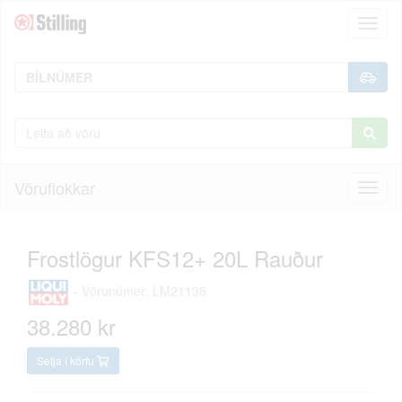
Toggl
naviga
Vöruflokkar
Toggl
naviga
Frostlögur KFS12+ 20L Rauður
-
Vörunúmer: LM21138
38.280 kr
Setja í körfu