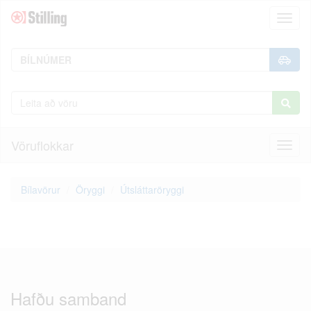
Toggl
naviga
Vöruflokkar
Toggl
naviga
Bílavörur
Öryggi
Útsláttaröryggi
Hafðu samband