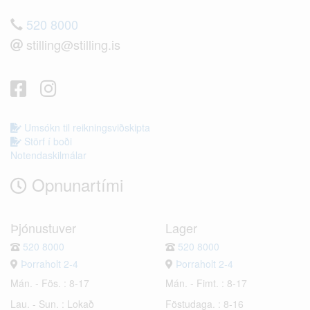
520 8000
stilling@stilling.is
Umsókn til reikningsviðskipta
Störf í boði
Notendaskilmálar
Opnunartími
Þjónustuver
Lager
520 8000
520 8000
Þorraholt 2-4
Þorraholt 2-4
Mán. - Fös. : 8-17
Mán. - Fimt. : 8-17
Lau. - Sun. : Lokað
Föstudaga. : 8-16