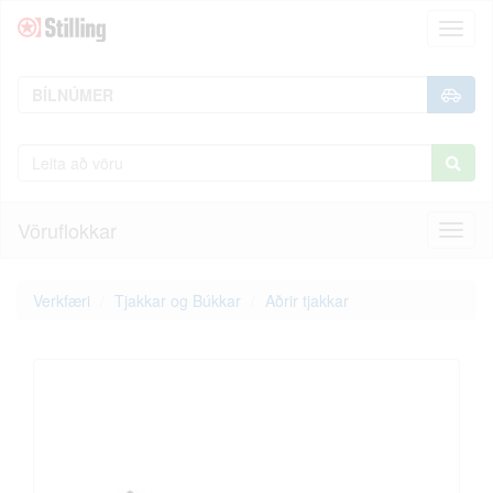
Toggl
naviga
Vöruflokkar
Toggl
naviga
Verkfæri
Tjakkar og Búkkar
Aðrir tjakkar