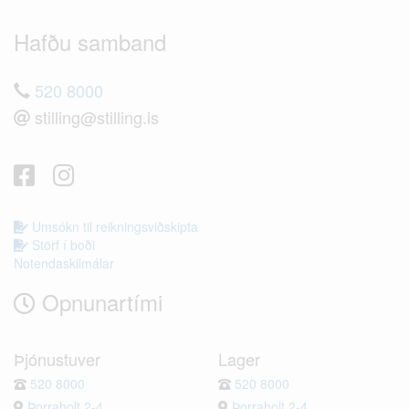
Hafðu samband
520 8000
stilling@stilling.is
Umsókn til reikningsviðskipta
Störf í boði
Notendaskilmálar
Opnunartími
Þjónustuver
Lager
520 8000
520 8000
Þorraholt 2-4
Þorraholt 2-4