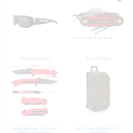
Sólmyrkvagleraugu
Torx sett í kippu
Sambrjótanlegur hnífur með
Thule Chasm ferðataska 110L
lífhamri og beltaskera
Deep Khaki