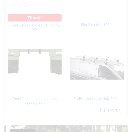
Tilboð!
Slár 2 í pakka 163cm
Thule Epos ParkSecure - fyrir 2
hjól
Thule Tepui boot bag double
ProBar slár heavy duty 220cm
agave green
Fleiri vörur