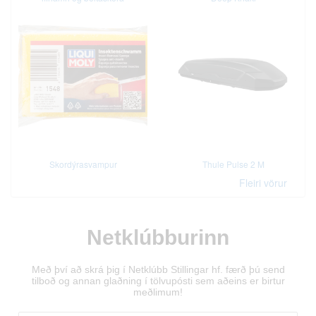
Skordýrasvampur
Thule Pulse 2 M
Fleiri vörur
Netklúbburinn
Með því að skrá þig í Netklúbb Stillingar hf. færð þú send
tilboð og annan glaðning í tölvupósti sem aðeins er birtur
meðlimum!