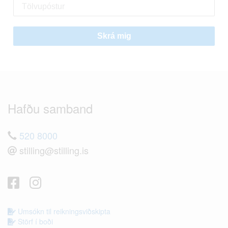
Skrá mig
Hafðu samband
520 8000
stilling@stilling.is
Umsókn til reikningsviðskipta
Störf í boði