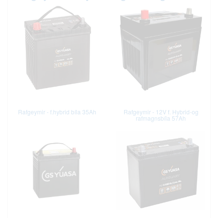
Rafgeymir - f.hybrid bíla 35Ah
Rafgeymir - 12V f. Hybrid-og
rafmagnsbíla 57Ah