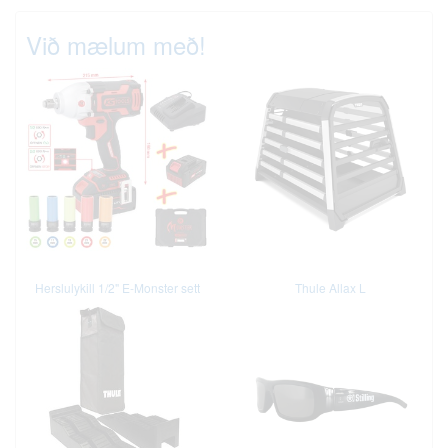
Við mælum með!
Herslulykill 1/2" E-Monster sett
Thule Allax L