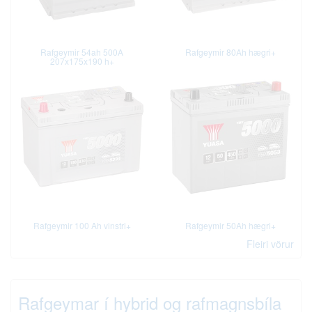
Rafgeymir 54ah 500A
Rafgeymir 80Ah hægri+
207x175x190 h+
Rafgeymir 100 Ah vinstri+
Rafgeymir 50Ah hægri+
Fleiri vörur
Rafgeymar í hybrid og rafmagnsbíla