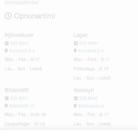
Notendaskilmálar
Opnunartími
Þjónustuver
Lager
520 8000
520 8000
Þorraholt 2-4
Þorraholt 2-4
Mán. - Fös. : 8-17
Mán. - Fimt. : 8-17
Lau. - Sun. : Lokað
Föstudaga. : 8-16
Lau. - Sun. : Lokað
Bíldshöfði
Akureyri
520 8001
520 8002
Bíldshöfði 10
Baldursnes 4
Mán. - Fös. : 8:30-18
Mán. - Fös. : 8-17
Laugardagar : 10-14
Lau. - Sun. : Lokað
Sunnudagar : Lokað