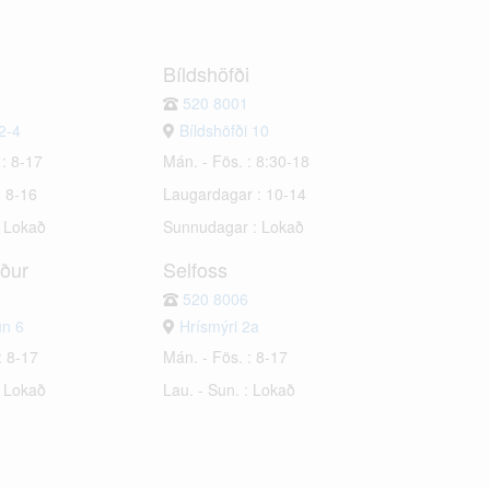
Bíldshöfði
520 8001
2-4
Bíldshöfði 10
 : 8-17
Mán. - Fös. : 8:30-18
: 8-16
Laugardagar : 10-14
: Lokað
Sunnudagar : Lokað
rður
Selfoss
520 8006
un 6
Hrísmýri 2a
: 8-17
Mán. - Fös. : 8-17
: Lokað
Lau. - Sun. : Lokað