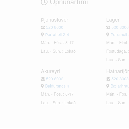
Opnunartími
Þjónustuver
Lager
520 8000
520 8000
Þorraholt 2-4
Þorraholt 
Mán. - Fös. : 8-17
Mán. - Fimt.
Lau. - Sun. : Lokað
Föstudaga. 
Lau. - Sun. 
Akureyri
Hafnarfjö
520 8002
520 8003
Baldursnes 4
Bæjarhra
Mán. - Fös. : 8-17
Mán. - Fös. 
Lau. - Sun. : Lokað
Lau. - Sun. 