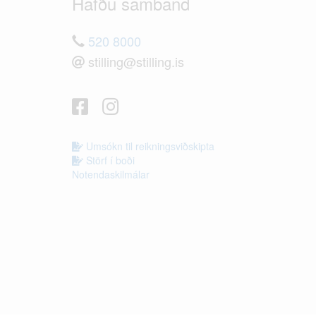
Hafðu samband
520 8000
stilling@stilling.is
Umsókn til reikningsviðskipta
Störf í boði
Notendaskilmálar