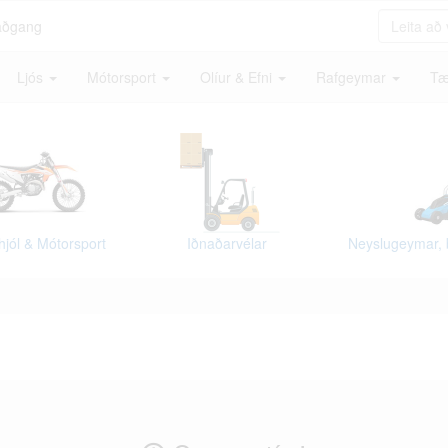
aðgang
Ljós
Mótorsport
Olíur & Efni
Rafgeymar
Tæ
hjól & Mótorsport
Iðnaðarvélar
Neyslugeymar, 