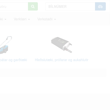
ki
Verkfæri
Verkstæði
bátar og garðtæki
Hleðslutæki, prófarar og aukahlutir