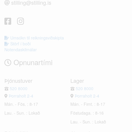
stilling@stilling.is
Umsókn til reikningsviðskipta
Störf í boði
Notendaskilmálar
Opnunartími
Þjónustuver
Lager
520 8000
520 8000
Þorraholt 2-4
Þorraholt 2-4
Mán. - Fös. : 8-17
Mán. - Fimt. : 8-17
Lau. - Sun. : Lokað
Föstudaga. : 8-16
Lau. - Sun. : Lokað