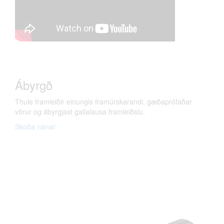
Ábyrgð
Thule framleiðir einungis framúrskarandi, gæðaprófaðar
vörur og ábyrgjast gallalausa framleiðslu.
Skoða nánar