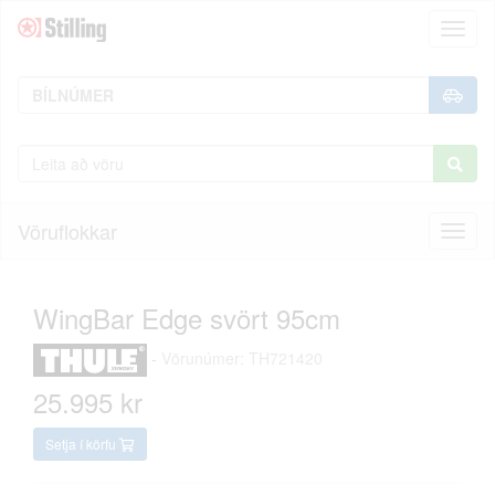
Toggl
naviga
Vöruflokkar
Toggl
naviga
WingBar Edge svört 95cm
-
Vörunúmer: TH721420
25.995 kr
Setja í körfu