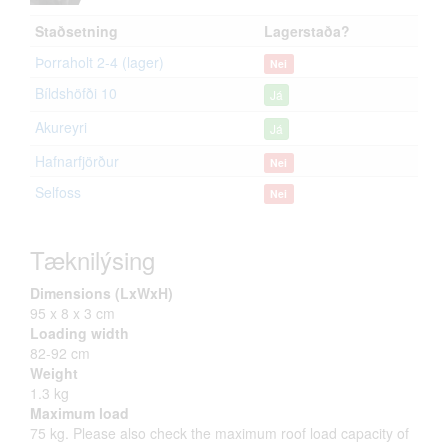
Staðsetning
Lagerstaða?
Þorraholt 2-4 (lager)
Nei
Bíldshöfði 10
Já
Akureyri
Já
Hafnarfjörður
Nei
Selfoss
Nei
Tæknilýsing
Dimensions (LxWxH)
95 x 8 x 3 cm
Loading width
82-92 cm
Weight
1.3 kg
Maximum load
75 kg. Please also check the maximum roof load capacity of