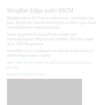
WingBar Edge svört 95CM
WingBar slárnar frá Thule er nýjasta línan í þverbogum hjá
þeim. Ný hönnun minnkar loftmótstöðu um 55% og er allt að
90% hljóðlátari en hefðbundnar slár.
Traust og góð smíði einsog Thule er þekkt fyrir,
hámarksþyngd er 75Kg og hefur staðlana "ISO City Crash"
og er TÜV GS approved.
SmartSlide rauf er á slánnum svo auðvelt sé að smella t.d
skíðafestingum beint í raufina
Með Thule fit guide getur þú séð hvaða stærð passar fyrir
þinn bíl.
Nánar um WingBar línuna.