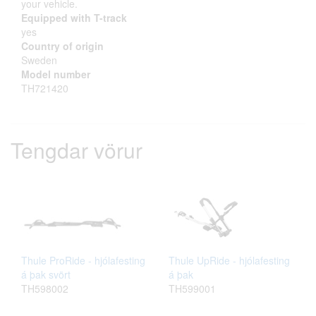
your vehicle.
Equipped with T-track
yes
Country of origin
Sweden
Model number
TH721420
Tengdar vörur
Thule ProRide - hjólafesting
Thule UpRide - hjólafesting
á þak svört
á þak
TH598002
TH599001