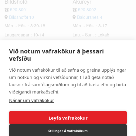
Bíldshöfði
Akureyri
520 8001
520 8002
Bíldshöfði 10
Baldursnes 4
Mán. - Fös. : 8:30-18
Mán. - Fös. : 8-17
Laugardagar : 10-14
Lau. - Sun. : Lokað
Sunnudagar : Lokað
Við notum vafrakökur á þessari
Hafnarfjörður
Selfoss
vefsíðu
520 8003
520 8006
Við notum vafrakökur til að safna og greina upplýsingar
Bæjarhraun 6
Hrísmýri 2a
um notkun og virkni vefsíðunnar, til að geta notað
Mán. - Fös. : 8-17
Mán. - Fös. : 8-17
lausnir frá samfélagsmiðlum og til að bæta efni og birta
Lau. - Sun. : Lokað
Lau. - Sun. : Lokað
viðeigandi markaðsefni.
Nánar um vafrakökur
Leyfa vafrakökur
Stillingar á vafrakökum