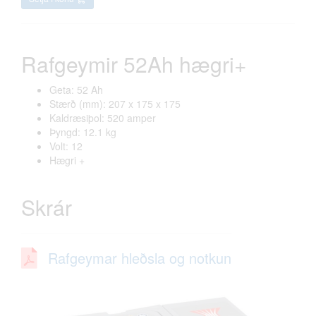
Rafgeymir 52Ah hægri+
Geta: 52 Ah
Stærð (mm): 207 x 175 x 175
Kaldræsiþol: 520 amper
Þyngd: 12.1 kg
Volt: 12
Hægri +
Skrár
Rafgeymar hleðsla og notkun