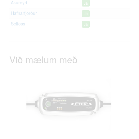
Akureyri
Já
Hafnarfjörður
Já
Selfoss
Já
Við mælum með