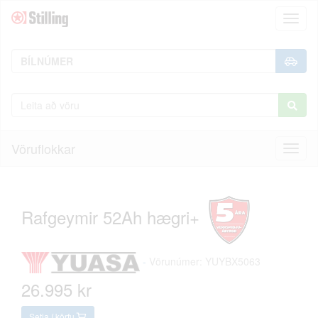
Toggl
naviga
Vöruflokkar
Toggl
naviga
Rafgeymir 52Ah hægri+
-
Vörunúmer: YUYBX5063
26.995 kr
Setja í körfu