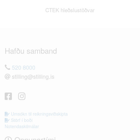
CTEK hleðslustöðvar
Hafðu samband
520 8000
stilling@stilling.is
Umsókn til reikningsviðskipta
Störf í boði
Notendaskilmálar
Opnunartími