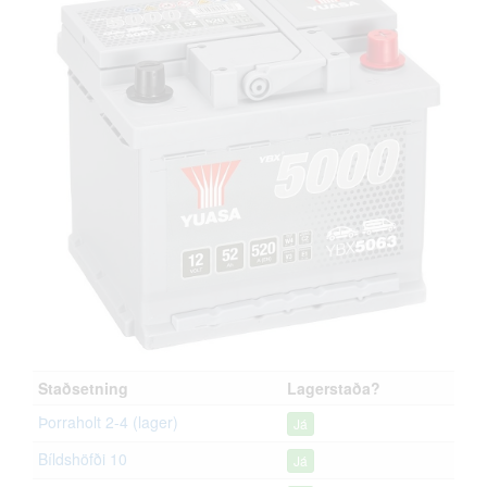
Staðsetning
Lagerstaða?
Þorraholt 2-4 (lager)
Já
Bíldshöfði 10
Já