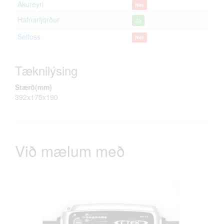
Akureyri
Nei
Hafnarfjörður
Já
Selfoss
Nei
Tæknilýsing
Stærð(mm)
392x175x190
Við mælum með