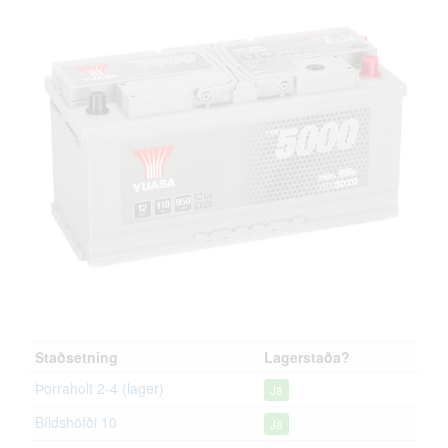
Staðsetning
Lagerstaða?
Þorraholt 2-4 (lager)
Já
Bíldshöfði 10
Já