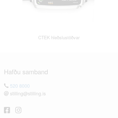
CTEK hleðslustöðvar
Hafðu samband
520 8000
stilling@stilling.is