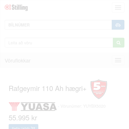
Toggl
naviga
Vöruflokkar
Toggl
naviga
Rafgeymir 110 Ah hægri+
-
Vörunúmer: YUYBX5020
55.995 kr
Setja í körfu