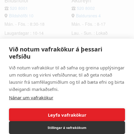
Bíldshöfði
Akureyri
520 8001
520 8002
Bíldshöfði 10
Baldursnes 4
Mán. - Fös. : 8:30-18
Mán. - Fös. : 8-17
Laugardagar : 10-14
Lau. - Sun. : Lokað
Sunnudagar : Lokað
Við notum vafrakökur á þessari
Hafnarfjörður
Selfoss
vefsíðu
520 8003
520 8006
Við notum vafrakökur til að safna og greina upplýsingar
Bæjarhraun 6
Hrísmýri 2a
um notkun og virkni vefsíðunnar, til að geta notað
Mán. - Fös. : 8-17
Mán. - Fös. : 8-17
lausnir frá samfélagsmiðlum og til að bæta efni og birta
Lau. - Sun. : Lokað
Lau. - Sun. : Lokað
viðeigandi markaðsefni.
Nánar um vafrakökur
Leyfa vafrakökur
Stillingar á vafrakökum