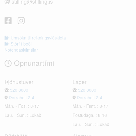
stilling@stilling.is
Umsókn til reikningsviðskipta
Störf í boði
Notendaskilmálar
Opnunartími
Þjónustuver
Lager
520 8000
520 8000
Þorraholt 2-4
Þorraholt 2-4
Mán. - Fös. : 8-17
Mán. - Fimt. : 8-17
Lau. - Sun. : Lokað
Föstudaga. : 8-16
Lau. - Sun. : Lokað