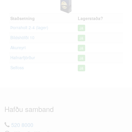
Staðsetning
Lagerstaða?
Þorraholt 2-4 (lager)
Já
Bíldshöfði 10
Já
Akureyri
Já
Hafnarfjörður
Já
Selfoss
Já
Hafðu samband
520 8000