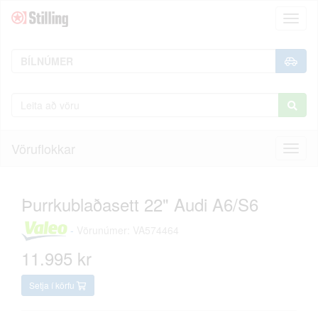
Toggl
naviga
Vöruflokkar
Toggl
naviga
Þurrkublaðasett 22" Audi A6/S6
-
Vörunúmer: VA574464
11.995 kr
Setja í körfu