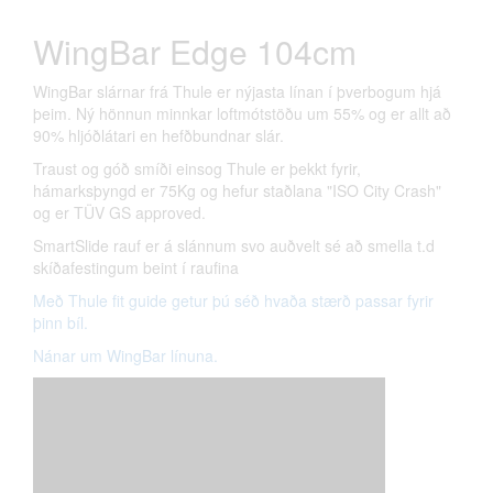
WingBar Edge 104cm
WingBar slárnar frá Thule er nýjasta línan í þverbogum hjá
þeim. Ný hönnun minnkar loftmótstöðu um 55% og er allt að
90% hljóðlátari en hefðbundnar slár.
Traust og góð smíði einsog Thule er þekkt fyrir,
hámarksþyngd er 75Kg og hefur staðlana "ISO City Crash"
og er TÜV GS approved.
SmartSlide rauf er á slánnum svo auðvelt sé að smella t.d
skíðafestingum beint í raufina
Með Thule fit guide getur þú séð hvaða stærð passar fyrir
þinn bíl.
Nánar um WingBar línuna.