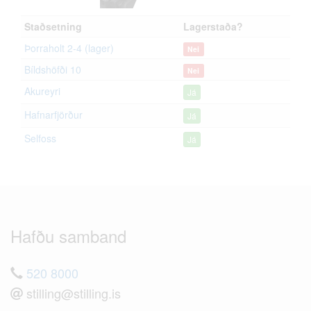
Staðsetning
Lagerstaða?
Þorraholt 2-4 (lager)
Nei
Bíldshöfði 10
Nei
Akureyri
Já
Hafnarfjörður
Já
Selfoss
Já
Hafðu samband
520 8000
stilling@stilling.is