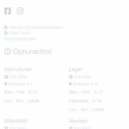
Umsókn til reikningsviðskipta
Störf í boði
Notendaskilmálar
Opnunartími
Þjónustuver
Lager
520 8000
520 8000
Þorraholt 2-4
Þorraholt 2-4
Mán. - Fös. : 8-17
Mán. - Fimt. : 8-17
Lau. - Sun. : Lokað
Föstudaga. : 8-16
Lau. - Sun. : Lokað
Bíldshöfði
Akureyri
520 8001
520 8002