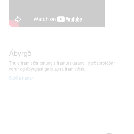
Ábyrgð
Thule framleiðir einungis framúrskarandi, gæðaprófaðar
vörur og ábyrgjast gallalausa framleiðslu.
Skoða nánar