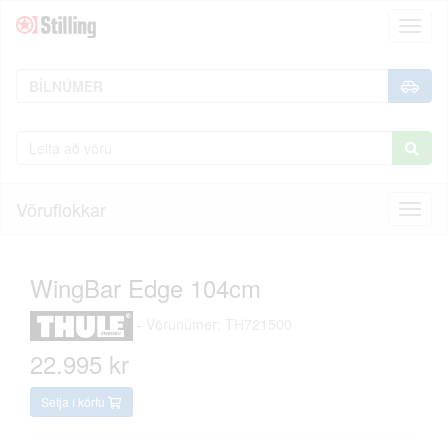
Toggl
naviga
Vöruflokkar
Toggl
naviga
WingBar Edge 104cm
-
Vörunúmer: TH721500
22.995 kr
Setja í körfu