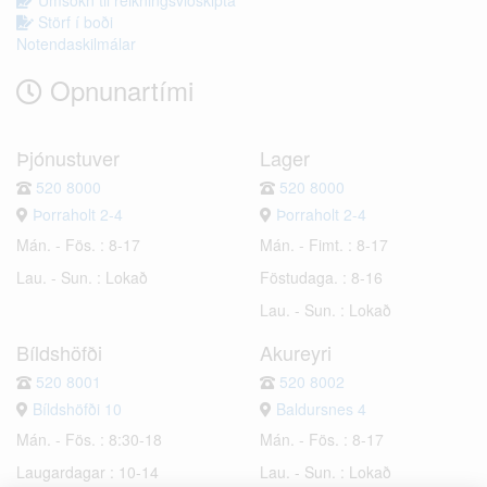
Umsókn til reikningsviðskipta
Störf í boði
Notendaskilmálar
Opnunartími
Þjónustuver
Lager
520 8000
520 8000
Þorraholt 2-4
Þorraholt 2-4
Mán. - Fös. : 8-17
Mán. - Fimt. : 8-17
Lau. - Sun. : Lokað
Föstudaga. : 8-16
Lau. - Sun. : Lokað
Bíldshöfði
Akureyri
520 8001
520 8002
Bíldshöfði 10
Baldursnes 4
Mán. - Fös. : 8:30-18
Mán. - Fös. : 8-17
Laugardagar : 10-14
Lau. - Sun. : Lokað