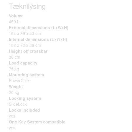
Tæknilýsing
Volume
450 L
External dimensions (LxWxH)
194 x 89 x 43 cm
Internal dimensions (LxWxH)
182 x 72 x 38 cm
Height off crossbar
38 cm
Load capacity
75 kg
Mounting system
PowerClick
Weight
20 kg
Locking system
SlideLock
Locks included
yes
One Key System compatible
yes