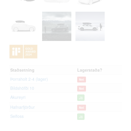
Staðsetning
Lagerstaða?
Þorraholt 2-4 (lager)
Nei
Bíldshöfði 10
Nei
Akureyri
Já
Hafnarfjörður
Nei
Selfoss
Já