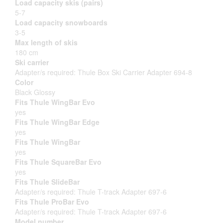
Load capacity skis (pairs)
5-7
Load capacity snowboards
3-5
Max length of skis
180 cm
Ski carrier
Adapter/s required: Thule Box Ski Carrier Adapter 694-8
Color
Black Glossy
Fits Thule WingBar Evo
yes
Fits Thule WingBar Edge
yes
Fits Thule WingBar
yes
Fits Thule SquareBar Evo
yes
Fits Thule SlideBar
Adapter/s required: Thule T-track Adapter 697-6
Fits Thule ProBar Evo
Adapter/s required: Thule T-track Adapter 697-6
Model number