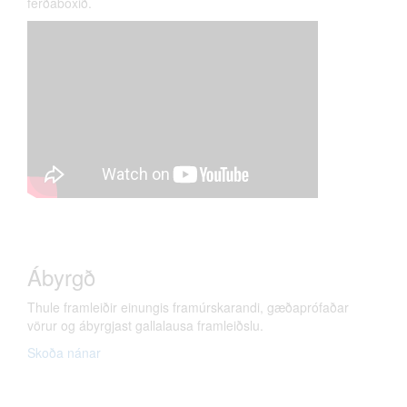
ferðaboxið.
Ábyrgð
Thule framleiðir einungis framúrskarandi, gæðaprófaðar
vörur og ábyrgjast gallalausa framleiðslu.
Skoða nánar