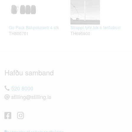
Go Pack Bakpokasett 4 stk
Strappi fyrir lok á ferðaboxi
TH800701
TH695900
Hafðu samband
520 8000
stilling@stilling.is