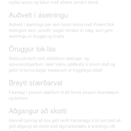
mjúka opnun og lokun með aðeins annarri hendi
Auðvelt í ásetningu
Auðvelt í ásetningu þar sem boxin koma með PowerClick
festingum sem „smellir“ þegar herslan er næg, sem gerir
ásetningu er örugga og hraða.
Öruggur lok-lás
SlideLock kerfi með aðskildum læsingar- og
opnunaraðgerðum, læsir lokinu sjálfkrafa á sínum stað og
gefur til kynna þegar kassanum er tryggilega lokað
Breytt stærðarval
Fáanlegt í ýmsum stærðum til að henta ýmsum farartækjum
og þörfum
Aðgangur að skotti
Hannað þannig að box geti verið framarlega á bíl svo það sé
gott aðgengi að skotti með lágmarkshættu á snertingu við