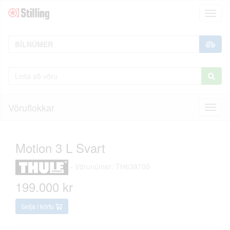
Toggl
naviga
Vöruflokkar
Toggl
naviga
Motion 3 L Svart
-
Vörunúmer: TH639700
199.000 kr
Setja í körfu