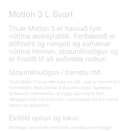
Motion 3 L Svart
Thule Motion 3 er hannað fyrir
nútíma ævintýrafólk. Ferðaboxið er
stílhreint og rúmgott og sameinar
nútíma hönnun, straumlínulögun og
er fínstillt til að auðvelda notkun.
Straumlínulögun í fremstu röð
Thule Motion 3 snýst ekki bara um útlit – það er hannað fyrir
frammistöðu. Með áherslu á straumlínulögun lágmarkar
ferðaboxið vindmótstöðu og tryggir sparneytna ferð.
Vænglaga snið með kraftmiklu, framhallandi nefi fyrir minna
viðnám og sparneytni.
Einföld opnun og lokun
Sterklega hannað lok með breiðu handfangi sem tryggir