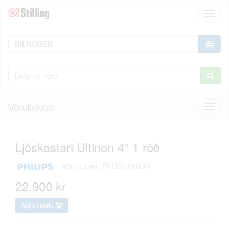
Toggl
naviga
Vöruflokkar
Toggl
naviga
Ljóskastari Ultinon 4" 1 röð
-
Vörunúmer: PHUD5101LX1
22.900 kr
Setja í körfu