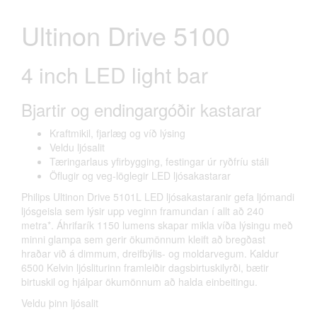
Ultinon Drive 5100
4 inch LED light bar
Bjartir og endingargóðir kastarar
Kraftmikil, fjarlæg og víð lýsing
Veldu ljósalit
Tæringarlaus yfirbygging, festingar úr ryðfríu stáli
Öflugir og veg-löglegir LED ljósakastarar
Philips Ultinon Drive 5101L LED ljósakastaranir gefa ljómandi
ljósgeisla sem lýsir upp veginn framundan í allt að 240
metra*. Áhrifarík 1150 lumens skapar mikla víða lýsingu með
minni glampa sem gerir ökumönnum kleift að bregðast
hraðar við á dimmum, dreifbýlis- og moldarvegum. Kaldur
6500 Kelvin ljósliturinn framleiðir dagsbirtuskilyrði, bætir
birtuskil og hjálpar ökumönnum að halda einbeitingu.
Veldu þinn ljósalit