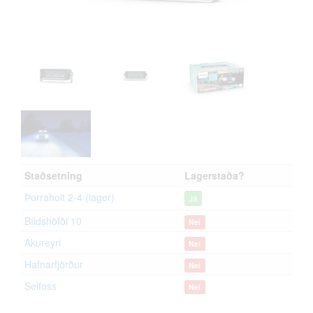
Staðsetning
Lagerstaða?
Þorraholt 2-4 (lager)
Já
Bíldshöfði 10
Nei
Akureyri
Nei
Hafnarfjörður
Nei
Selfoss
Nei