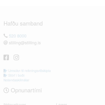
Hafðu samband
520 8000
stilling@stilling.is
Umsókn til reikningsviðskipta
Störf í boði
Notendaskilmálar
Opnunartími
Þjónustuver
Lager