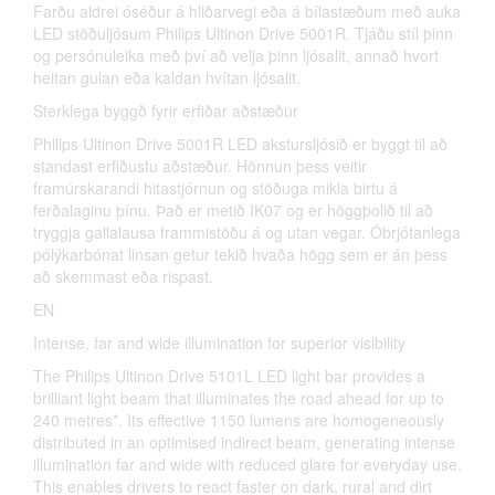
Farðu aldrei óséður á hliðarvegi eða á bílastæðum með auka
LED stöðuljósum Philips Ultinon Drive 5001R. Tjáðu stíl þinn
og persónuleika með því að velja þinn ljósalit, annað hvort
heitan gulan eða kaldan hvítan ljósalit.
Sterklega byggð fyrir erfiðar aðstæður
Philips Ultinon Drive 5001R LED akstursljósið er byggt til að
standast erfiðustu aðstæður. Hönnun þess veitir
framúrskarandi hitastjórnun og stöðuga mikla birtu á
ferðalaginu þínu. Það er metið IK07 og er höggþolið til að
tryggja gallalausa frammistöðu á og utan vegar. Óbrjótanlega
pólýkarbónat linsan getur tekið hvaða högg sem er án þess
að skemmast eða rispast.
EN
Intense, far and wide illumination for superior visibility
The Philips Ultinon Drive 5101L LED light bar provides a
brilliant light beam that illuminates the road ahead for up to
240 metres*. Its effective 1150 lumens are homogeneously
distributed in an optimised indirect beam, generating intense
illumination far and wide with reduced glare for everyday use.
This enables drivers to react faster on dark, rural and dirt