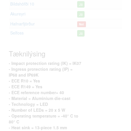
Bíldshöfði 10
Já
Akureyri
Já
Hafnarfjörður
Nei
Selfoss
Já
Tæknilýsing
- Impact protection rating (IK) = IK07
- Ingress protection rating (IP) =
IP68 and IP69K
- ECE R10 = Yes
- ECE R149 = Yes
- ECE reference number= 40
- Material = Aluminium die-cast
- Technology = LED
- Number of LEDs = 20 x 5 W
- Operating temperature = -40° C to
80° C
- Heat sink = 13-piece 1.5 mm