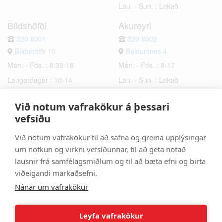
Lau. - Sun. : Lokað
Bíldshöfði
Akureyri
520 8001
520 8002
Bíldshöfði 10
Baldursnes 4
Mán. - Fös. : 8:30-18
Mán. - Fös. : 8-17
Laugardagar : 10-14
Lau. - Sun. : Lokað
Sunnudagar : Lokað
Við notum vafrakökur á þessari
Hafnarfjörður
Selfoss
vefsíðu
520 8003
520 8006
Við notum vafrakökur til að safna og greina upplýsingar
Bæjarhraun 6
Hrísmýri 2a
um notkun og virkni vefsíðunnar, til að geta notað
Mán. - Fös. : 8-17
Mán. - Fös. : 8-17
lausnir frá samfélagsmiðlum og til að bæta efni og birta
Lau. - Sun. : Lokað
Lau. - Sun. : Lokað
viðeigandi markaðsefni.
Nánar um vafrakökur
Leyfa vafrakökur