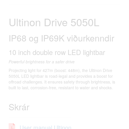
Ultinon Drive 5050L
IP68 og IP69K viðurkenndir
10 inch double row LED lightbar
Powerful brightness for a safer drive
Projecting light for 427m (boost: 448m), the Ultinon Drive
5050L LED lightbar is road-legal and provides a boost for
offroad challenges. It ensures safety through brightness, is
built to last, corrosion-free, resistant to water and shocks.
Skrár
User manual Ultinon