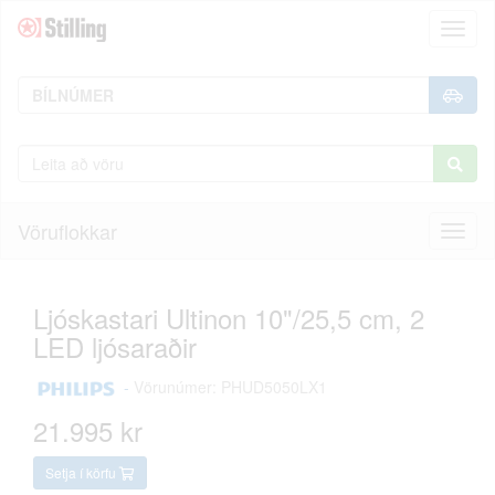
Toggl
naviga
Vöruflokkar
Toggl
naviga
Ljóskastari Ultinon 10"/25,5 cm, 2
LED ljósaraðir
-
Vörunúmer: PHUD5050LX1
21.995 kr
Setja í körfu