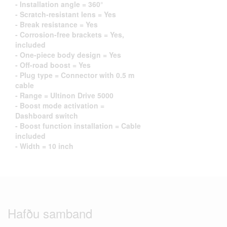
- Installation angle = 360°
- Scratch-resistant lens = Yes
- Break resistance = Yes
- Corrosion-free brackets = Yes,
included
- One-piece body design = Yes
- Off-road boost = Yes
- Plug type = Connector with 0.5 m
cable
- Range = Ultinon Drive 5000
- Boost mode activation =
Dashboard switch
- Boost function installation = Cable
included
- Width = 10 inch
Hafðu samband