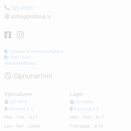
520 8000
stilling@stilling.is
Umsókn til reikningsviðskipta
Störf í boði
Notendaskilmálar
Opnunartími
Þjónustuver
Lager
520 8000
520 8000
Þorraholt 2-4
Þorraholt 2-4
Mán. - Fös. : 8-17
Mán. - Fimt. : 8-17
Lau. - Sun. : Lokað
Föstudaga. : 8-16