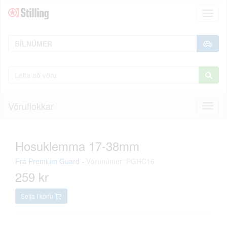
Toggl
naviga
Vöruflokkar
Toggl
naviga
Hosuklemma 17-38mm
Frá
Premium Guard
-
Vörunúmer: PGHC16
259 kr
Setja í körfu