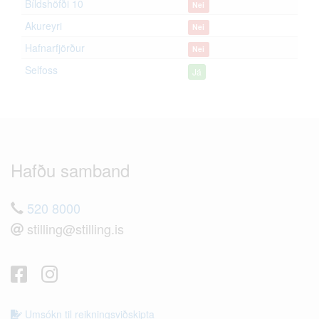
Bíldshöfði 10
Nei
Akureyri
Nei
Hafnarfjörður
Nei
Selfoss
Já
Hafðu samband
520 8000
stilling@stilling.is
Umsókn til reikningsviðskipta