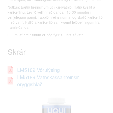
Notkun: Bætið hreinsinum út í kælivatnið. Hafið kveikt á
kælikerfinu. Leyfið vélinni að ganga í 10-30 mínútur í
venjulegum gangi. Tappið hreinsinum af og skolið kælikerfið
með vatni. Fyllið á kælikerfið samkvæmt leiðbeiningum frá
framleiðanda.
300 ml af hreinsinum er nóg fyrir 10 lítra af vatni.
Skrár
LM5189 Vörulýsing
LM5189 Vatnskassahreinsir
öryggisblað