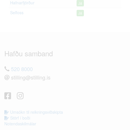
Hafnarfjörður
Já
Selfoss
Já
Hafðu samband
520 8000
stilling@stilling.is
Umsókn til reikningsviðskipta
Störf í boði
Notendaskilmálar