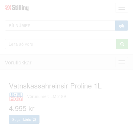
Toggl
naviga
Vöruflokkar
Toggl
naviga
Vatnskassahreinsir Proline 1L
-
Vörunúmer: LM5189
4.995 kr
Setja í körfu