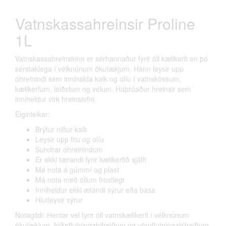
Vatnskassahreinsir Proline
1L
Vatnskassahreinsirinn er sérhannaður fyrir öll kælikerfi en þó
sérstaklega í vélknúnum ökutækjum. Hann leysir upp
óhreinindi sem innihalda kalk og olíu í vatnskössum,
kælikerfum, leiðslum og vélum. Háþróaður hreinsir sem
inniheldur virk hreinsiefni.
Eiginleikar:
Brýtur niður kalk
Leysir upp fitu og olíu
Sundrar óhreinindum
Er ekki tærandi fyrir kælikerfið sjálft
Má nota á gúmmí og plast
Má nota með öllum frostlegi
Inniheldur ekki ætandi sýrur eða basa
Hlutleysir sýrur
Notagildi: Hentar vel fyrir öll vatnskælikerfi í vélknúnum
ökutækjum, fólksflutningabifreiðum og vöruflutningabifreiðum.