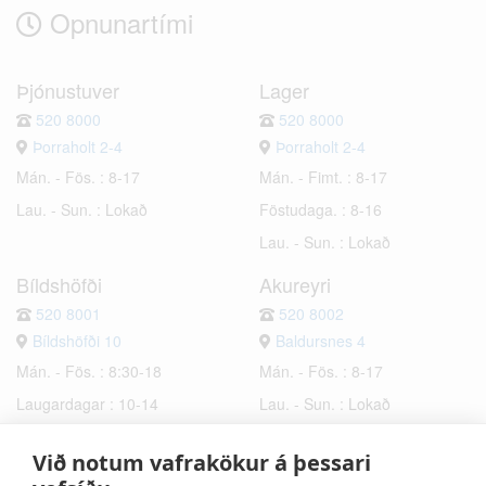
Opnunartími
Þjónustuver
Lager
520 8000
520 8000
Þorraholt 2-4
Þorraholt 2-4
Mán. - Fös. : 8-17
Mán. - Fimt. : 8-17
Lau. - Sun. : Lokað
Föstudaga. : 8-16
Lau. - Sun. : Lokað
Bíldshöfði
Akureyri
520 8001
520 8002
Bíldshöfði 10
Baldursnes 4
Mán. - Fös. : 8:30-18
Mán. - Fös. : 8-17
Laugardagar : 10-14
Lau. - Sun. : Lokað
Sunnudagar : Lokað
Við notum vafrakökur á þessari
Hafnarfjörður
Selfoss