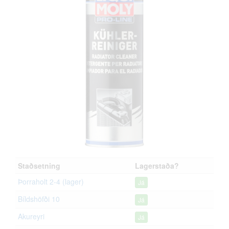
Staðsetning
Lagerstaða?
Þorraholt 2-4 (lager)
Já
Bíldshöfði 10
Já
Akureyri
Já