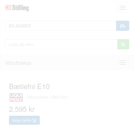
Toggl
naviga
Vöruflokkar
Toggl
naviga
Bætiefni E10
-
Vörunúmer: LM21421
2.595 kr
Setja í körfu