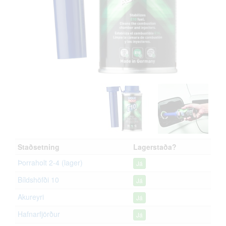
Staðsetning
Lagerstaða?
Þorraholt 2-4 (lager)
Já
Bíldshöfði 10
Já
Akureyri
Já
Hafnarfjörður
Já