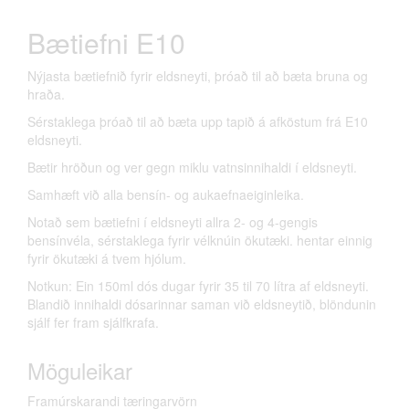
Bætiefni E10
Nýjasta bætiefnið fyrir eldsneyti, þróað til að bæta bruna og
hraða.
Sérstaklega þróað til að bæta upp tapið á afköstum frá E10
eldsneyti.
Bætir hröðun og ver gegn miklu vatnsinnihaldi í eldsneyti.
Samhæft við alla bensín- og aukaefnaeiginleika.
Notað sem bætiefni í eldsneyti allra 2- og 4-gengis
bensínvéla, sérstaklega fyrir vélknúin ökutæki. hentar einnig
fyrir ökutæki á tvem hjólum.
Notkun: Ein 150ml dós dugar fyrir 35 til 70 lítra af eldsneyti.
Blandið innihaldi dósarinnar saman við eldsneytið, blöndunin
sjálf fer fram sjálfkrafa.
Möguleikar
Framúrskarandi tæringarvörn