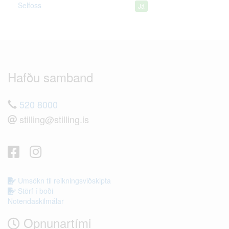
Selfoss
Já
Hafðu samband
520 8000
stilling@stilling.is
Umsókn til reikningsviðskipta
Störf í boði
Notendaskilmálar
Opnunartími