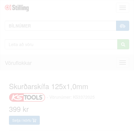
Toggl
naviga
Vöruflokkar
Toggl
naviga
Skurðarskífa 125x1,0mm
-
Vörunúmer: KS3372025
399 kr
Setja í körfu