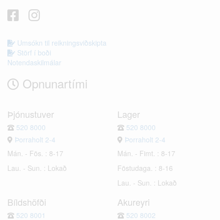
Umsókn til reikningsviðskipta
Störf í boði
Notendaskilmálar
Opnunartími
Þjónustuver
Lager
520 8000
520 8000
Þorraholt 2-4
Þorraholt 2-4
Mán. - Fös. : 8-17
Mán. - Fimt. : 8-17
Lau. - Sun. : Lokað
Föstudaga. : 8-16
Lau. - Sun. : Lokað
Bíldshöfði
Akureyri
520 8001
520 8002