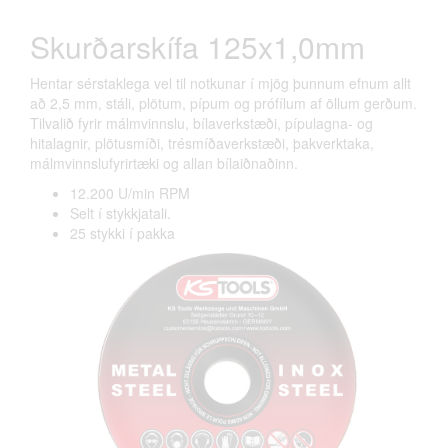
Skurðarskífa 125x1,0mm
Hentar sérstaklega vel til notkunar í mjög þunnum efnum allt
að 2,5 mm, stáli, plötum, pípum og prófílum af öllum gerðum.
Tilvalið fyrir málmvinnslu, bílaverkstæði, pípulagna- og
hitalagnir, plötusmíði, trésmíðaverkstæði, þakverktaka,
málmvinnslufyrirtæki og allan bílaiðnaðinn.
12.200 U/min RPM
Selt í stykkjatali.
25 stykki í pakka