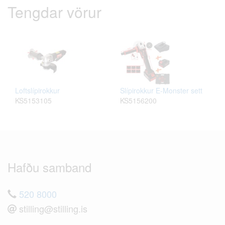
Tengdar vörur
Loftslípirokkur
Slípirokkur E-Monster sett
KS5153105
KS5156200
Hafðu samband
520 8000
stilling@stilling.is