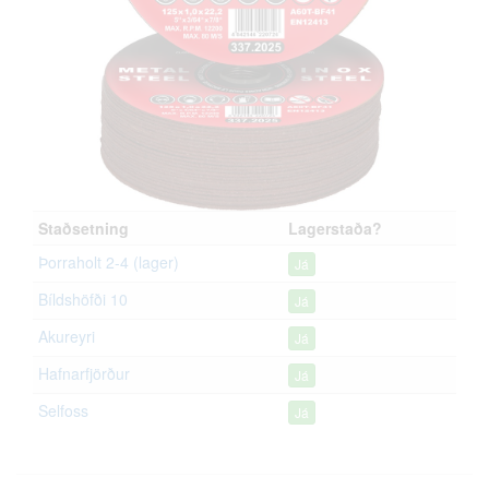
Staðsetning
Lagerstaða?
Þorraholt 2-4 (lager)
Já
Bíldshöfði 10
Já
Akureyri
Já
Hafnarfjörður
Já
Selfoss
Já