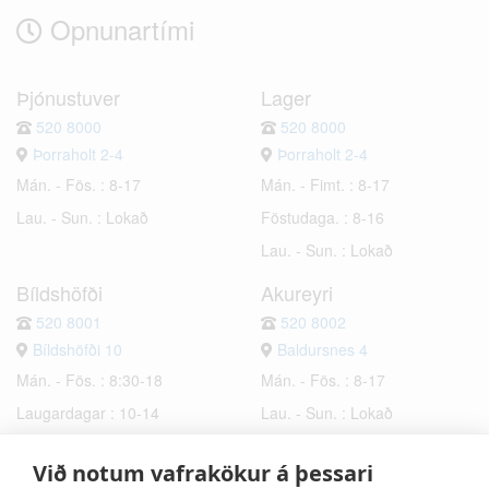
Opnunartími
Þjónustuver
Lager
520 8000
520 8000
Þorraholt 2-4
Þorraholt 2-4
Mán. - Fös. : 8-17
Mán. - Fimt. : 8-17
Lau. - Sun. : Lokað
Föstudaga. : 8-16
Lau. - Sun. : Lokað
Bíldshöfði
Akureyri
520 8001
520 8002
Bíldshöfði 10
Baldursnes 4
Mán. - Fös. : 8:30-18
Mán. - Fös. : 8-17
Laugardagar : 10-14
Lau. - Sun. : Lokað
Sunnudagar : Lokað
Við notum vafrakökur á þessari
Hafnarfjörður
Selfoss