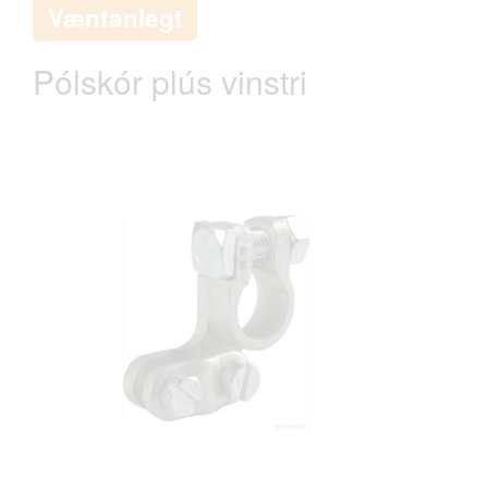
Væntanlegt
Pólskór plús vinstri