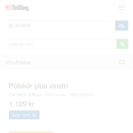
Toggl
naviga
Vöruflokkar
Toggl
naviga
Pólskór plús vinstri
Frá
Herth & Buss
-
Vörunúmer: HB52285050
1.129 kr
Setja í körfu