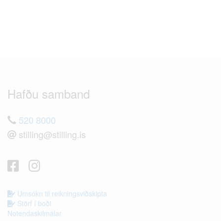
Hafðu samband
520 8000
stilling@stilling.is
Umsókn til reikningsviðskipta
Störf í boði
Notendaskilmálar