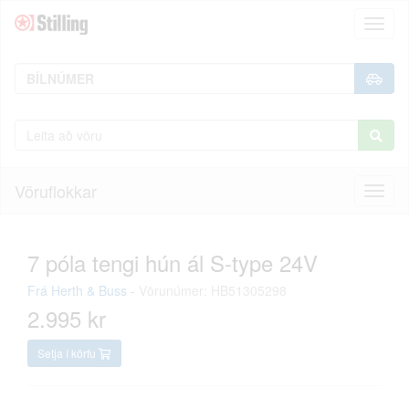
Toggl
naviga
Vöruflokkar
Toggl
naviga
7 póla tengi hún ál S-type 24V
Frá
Herth & Buss
-
Vörunúmer: HB51305298
2.995 kr
Setja í körfu