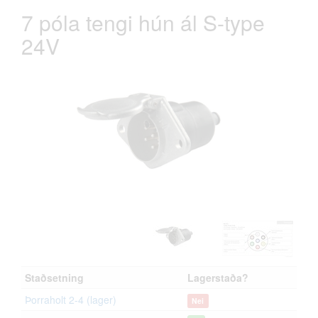
7 póla tengi hún ál S-type
24V
Staðsetning
Lagerstaða?
Þorraholt 2-4 (lager)
Nei