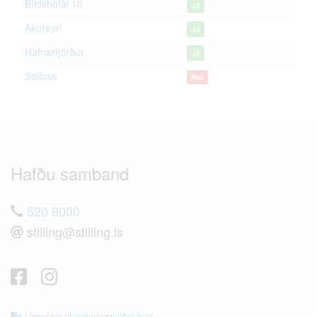
Bíldshöfði 10
Já
Akureyri
Já
Hafnarfjörður
Já
Selfoss
Nei
Hafðu samband
520 8000
stilling@stilling.is
Umsókn til reikningsviðskipta