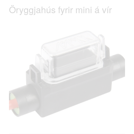
Öryggjahús fyrir mini á vír