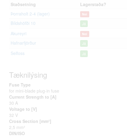
Staðsetning
Lagerstaða?
Þorraholt 2-4 (lager)
Nei
Bíldshöfði 10
Já
Akureyri
Nei
Hafnarfjörður
Já
Selfoss
Já
Tæknilýsing
Fuse Type
for mini-blade plug-in fuse
Current Strength to [A]
30 A
Voltage to [V]
32 V
Cross Section [mm²]
2,5 mm²
DIN/ISO