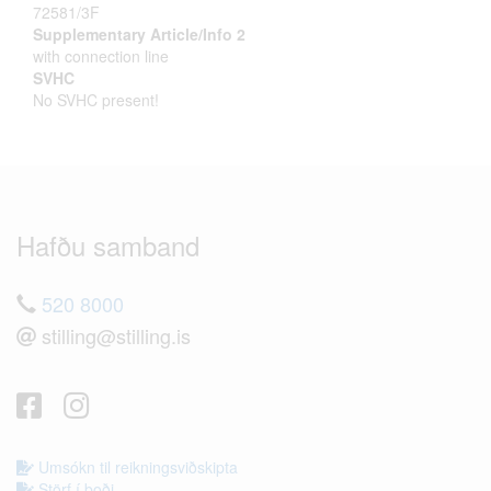
72581/3F
Supplementary Article/Info 2
with connection line
SVHC
No SVHC present!
Hafðu samband
520 8000
stilling@stilling.is
Umsókn til reikningsviðskipta
Störf í boði