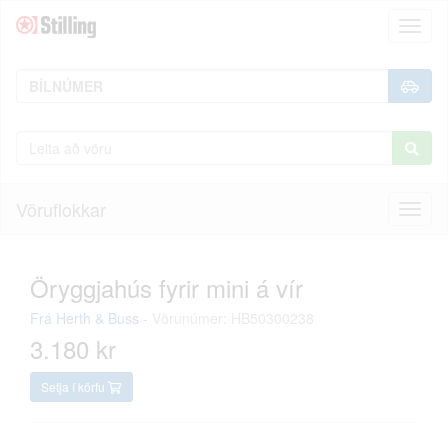
Toggl
naviga
Vöruflokkar
Toggl
naviga
Öryggjahús fyrir mini á vír
Frá
Herth & Buss
-
Vörunúmer: HB50300238
3.180 kr
Setja í körfu