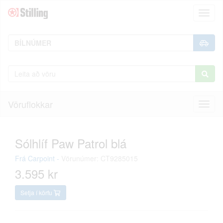
Toggl
naviga
Vöruflokkar
Toggl
naviga
Sólhlíf Paw Patrol blá
Frá
Carpoint
-
Vörunúmer: CT9285015
3.595 kr
Setja í körfu