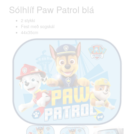
Sólhlíf Paw Patrol blá
2 stykki
Fest með sogskál
44x35cm