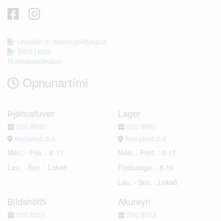
Umsókn til reikningsviðskipta
Störf í boði
Notendaskilmálar
Opnunartími
Þjónustuver
Lager
520 8000
520 8000
Þorraholt 2-4
Þorraholt 2-4
Mán. - Fös. : 8-17
Mán. - Fimt. : 8-17
Lau. - Sun. : Lokað
Föstudaga. : 8-16
Lau. - Sun. : Lokað
Bíldshöfði
Akureyri
520 8001
520 8002