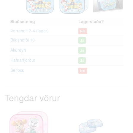
Staðsetning
Lagerstaða?
Þorraholt 2-4 (lager)
Nei
Bíldshöfði 10
Já
Akureyri
Já
Hafnarfjörður
Já
Selfoss
Nei
Tengdar vörur