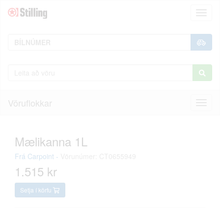
Toggl
naviga
Vöruflokkar
Toggl
naviga
Mælikanna 1L
Frá
Carpoint
-
Vörunúmer: CT0655949
1.515 kr
Setja í körfu