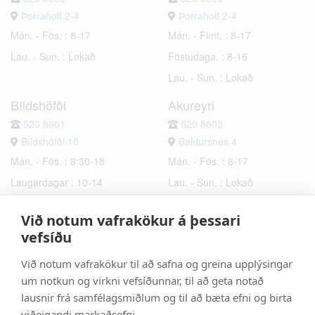
Þorraholt 2-4
Þorraholt 2-4
Mán. - Fös. : 8-17
Mán. - Fimt. : 8-17
Lau. - Sun. : Lokað
Föstudaga. : 8-16
Lau. - Sun. : Lokað
Bíldshöfði
Akureyri
520 8001
520 8002
Bíldshöfði 10
Baldursnes 4
Mán. - Fös. : 8:30-18
Mán. - Fös. : 8-17
Laugardagar : 10-14
Lau. - Sun. : Lokað
Sunnudagar : Lokað
Við notum vafrakökur á þessari
Hafnarfjörður
Selfoss
vefsíðu
520 8003
520 8006
Við notum vafrakökur til að safna og greina upplýsingar
Bæjarhraun 6
Hrísmýri 2a
um notkun og virkni vefsíðunnar, til að geta notað
Mán. - Fös. : 8-17
Mán. - Fös. : 8-17
lausnir frá samfélagsmiðlum og til að bæta efni og birta
Lau. - Sun. : Lokað
Lau. - Sun. : Lokað
viðeigandi markaðsefni.