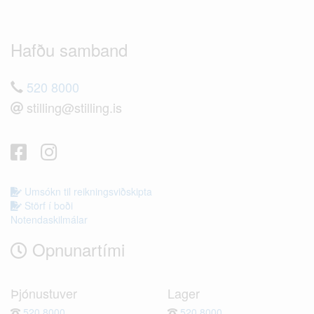
Hafðu samband
520 8000
stilling@stilling.is
Umsókn til reikningsviðskipta
Störf í boði
Notendaskilmálar
Opnunartími
Þjónustuver
Lager
520 8000
520 8000