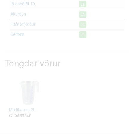
Bíldshöfði 10
Já
Akureyri
Já
Hafnarfjörður
Já
Selfoss
Já
Tengdar vörur
Mælikanna 2L
CT0655940