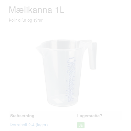
Mælikanna 1L
Þolir olíur og sýrur
Staðsetning
Lagerstaða?
Þorraholt 2-4 (lager)
Já