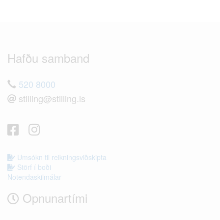
Hafðu samband
520 8000
stilling@stilling.is
Umsókn til reikningsviðskipta
Störf í boði
Notendaskilmálar
Opnunartími