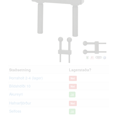
Staðsetning
Lagerstaða?
Þorraholt 2-4 (lager)
Nei
Bíldshöfði 10
Nei
Akureyri
Já
Hafnarfjörður
Nei
Selfoss
Já