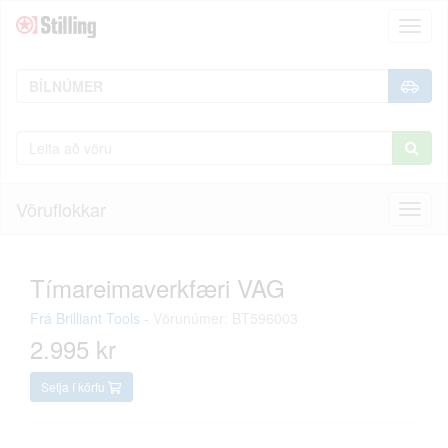
Toggl
naviga
Vöruflokkar
Toggl
naviga
Tímareimaverkfæri VAG
Frá
Brilliant Tools
-
Vörunúmer: BT596003
2.995 kr
Setja í körfu