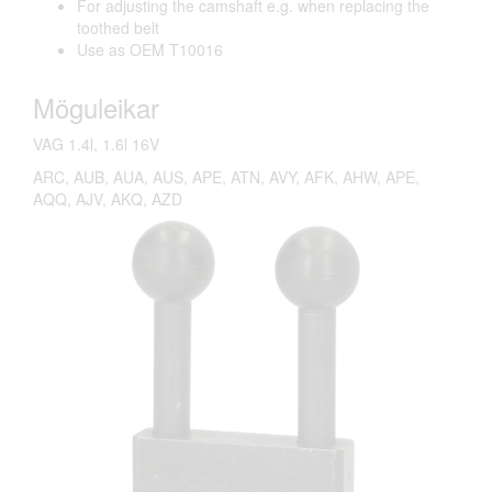
For adjusting the camshaft e.g. when replacing the
toothed belt
Use as OEM T10016
Möguleikar
VAG 1.4l, 1.6l 16V
ARC, AUB, AUA, AUS, APE, ATN, AVY, AFK, AHW, APE,
AQQ, AJV, AKQ, AZD