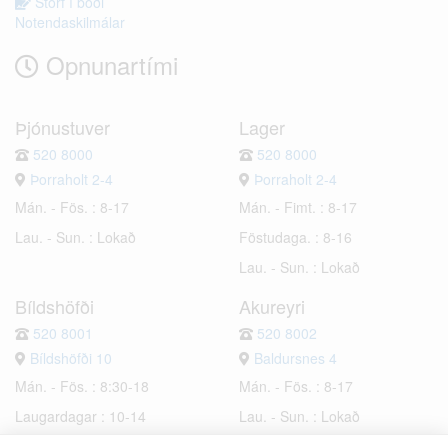
Störf í boði
Notendaskilmálar
Opnunartími
Þjónustuver
Lager
520 8000
520 8000
Þorraholt 2-4
Þorraholt 2-4
Mán. - Fös. : 8-17
Mán. - Fimt. : 8-17
Lau. - Sun. : Lokað
Föstudaga. : 8-16
Lau. - Sun. : Lokað
Bíldshöfði
Akureyri
520 8001
520 8002
Bíldshöfði 10
Baldursnes 4
Mán. - Fös. : 8:30-18
Mán. - Fös. : 8-17
Laugardagar : 10-14
Lau. - Sun. : Lokað
Sunnudagar : Lokað