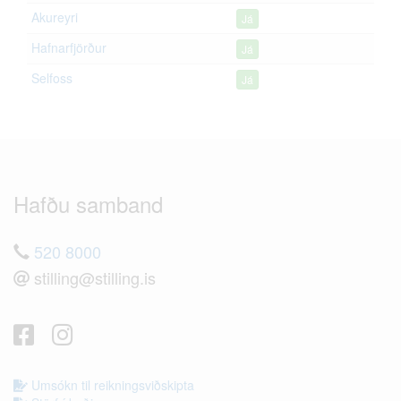
Akureyri
Já
Hafnarfjörður
Já
Selfoss
Já
Hafðu samband
520 8000
stilling@stilling.is
Umsókn til reikningsviðskipta