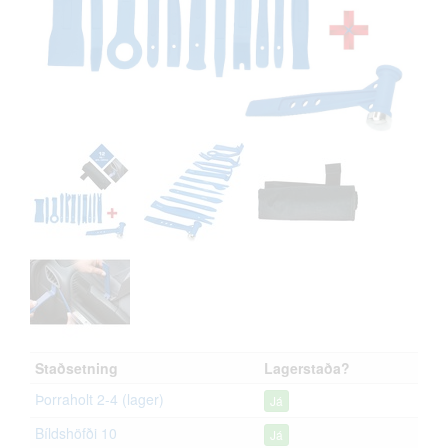
Staðsetning
Lagerstaða?
Þorraholt 2-4 (lager)
Já
Bíldshöfði 10
Já