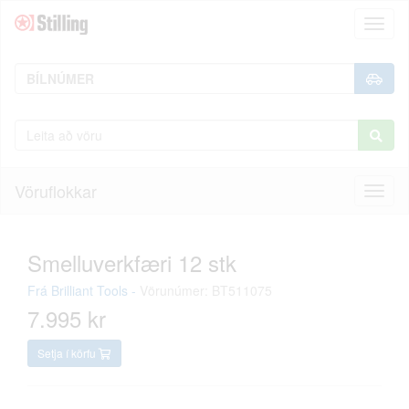
Toggl
naviga
Vöruflokkar
Toggl
naviga
Smelluverkfæri 12 stk
Frá
Brilliant Tools
-
Vörunúmer: BT511075
7.995 kr
Setja í körfu