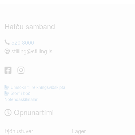
Hafðu samband
520 8000
stilling@stilling.is
Umsókn til reikningsviðskipta
Störf í boði
Notendaskilmálar
Opnunartími
Þjónustuver
Lager