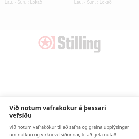
Lau. - Sun. : Lokað
Lau. - Sun. : Lokað
Við notum vafrakökur á þessari
vefsíðu
Við notum vafrakökur til að safna og greina upplýsingar
um notkun og virkni vefsíðunnar, til að geta notað