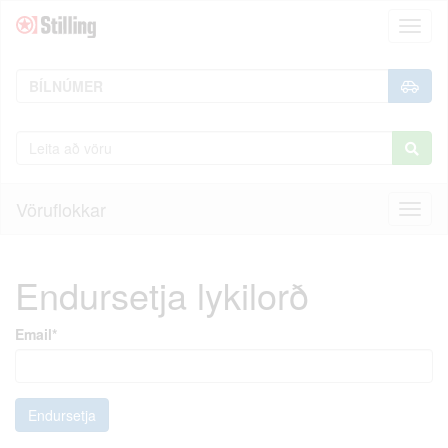
Toggl
naviga
Vöruflokkar
Toggl
naviga
Endursetja lykilorð
Email
*