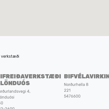
r verkstæði
IFREIÐAVERKSTÆÐI
BIFVÉLAVIRKI
BLÖNDUÓS
Norðurhella 8
221
rðurlandsvegi 4,
5476600
lönduósi
40
52-2600