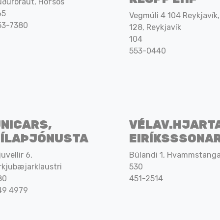
uðurbraut, Hofsós
65
Vegmúli 4 104 Reykjavík,
53-7380
128, Reykjavík
104
553-0440
NICARS,
VÉLAV.HJART
BÍLAÞJÓNUSTA
EIRÍKSSSONA
juvellir 6,
Búlandi 1, Hvammstang
rkjubæjarklaustri
530
80
451-2514
49 4979