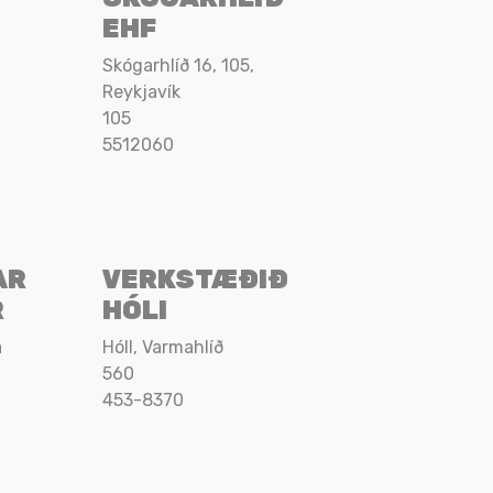
EHF
Skógarhlíð 16, 105,
Reykjavík
105
5512060
AR
VERKSTÆÐIÐ
R
HÓLI
a
Hóll, Varmahlíð
560
453-8370