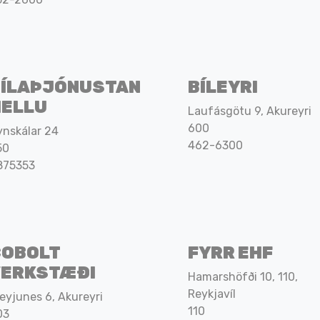
BÍLAÞJÓNUSTAN
BÍLEYRI
HELLU
Laufásgötu 9, Akureyri
600
ynskálar 24
462-6300
50
875353
COBOLT
FYRR EHF
VERKSTÆÐI
Hamarshöfði 10, 110,
Reykjavíl
eyjunes 6, Akureyri
110
03