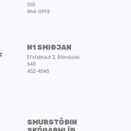
550
864-0992
N1 SMIÐJAN
F
Efstabraut 2, Blönduósi
540
452-4545
SMURSTÖÐIN
SKÓGARHLÍÐ