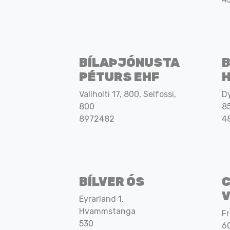
BÍLAÞJÓNUSTA
PÉTURS EHF
Vallholti 17, 800, Selfossi,
D
800
8
8972482
4
BÍLVER ÓS
Eyrarland 1,
Hvammstanga
Fr
530
6