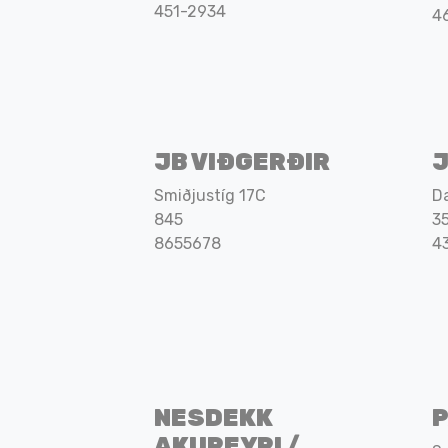
451-2934
4
JB VIÐGERÐIR
J
Smiðjustíg 17C
Da
845
3
8655678
4
NESDEKK
AKUREYRI /