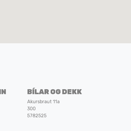
NN
BÍLAR OG DEKK
Akursbraut 11a
300
5782525