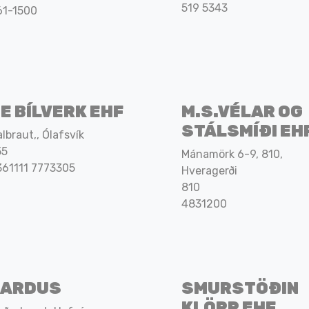
519 5343
61-1500
E BÍLVERK EHF
M.S.VÉLAR OG
STÁLSMÍÐI EH
lbraut,, Ólafsvík
55
Mánamörk 6-9, 810,
361111 7773305
Hveragerði
810
4831200
PARDUS
SMURSTÖÐIN
KLÖPP EHF