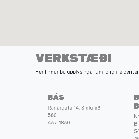
VERKSTÆÐI
Hér finnur þú upplýsingar um longlife cente
BÁS
B
Ránargata 14, Siglufirði
580
No
467-1860
B
5
4