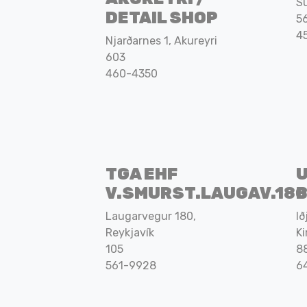
S
DETAIL SHOP
5
4
Njarðarnes 1, Akureyri
603
460-4350
TGA EHF
U
V.SMURST.LAUGAV.180
Laugarvegur 180,
Ið
Reykjavík
Ki
105
8
561-9928
6